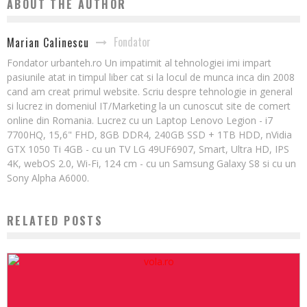
ABOUT THE AUTHOR
Fondator
Marian Calinescu
Fondator urbanteh.ro Un impatimit al tehnologiei imi impart
pasiunile atat in timpul liber cat si la locul de munca inca din 2008
cand am creat primul website. Scriu despre tehnologie in general
si lucrez in domeniul IT/Marketing la un cunoscut site de comert
online din Romania. Lucrez cu un Laptop Lenovo Legion - i7
7700HQ, 15,6" FHD, 8GB DDR4, 240GB SSD + 1TB HDD, nVidia
GTX 1050 Ti 4GB - cu un TV LG 49UF6907, Smart, Ultra HD, IPS
4K, webOS 2.0, Wi-Fi, 124 cm - cu un Samsung Galaxy S8 si cu un
Sony Alpha A6000.
RELATED POSTS