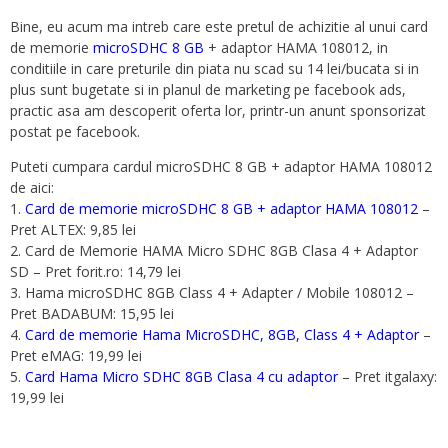
Bine, eu acum ma intreb care este pretul de achizitie al unui card
de memorie
microSDHC 8 GB
+ adaptor HAMA 108012, in
conditiile in care preturile din piata nu scad su 14 lei/bucata si in
plus sunt bugetate si in planul de marketing pe facebook ads,
practic asa am descoperit oferta lor, printr-un anunt sponsorizat
postat pe facebook.
Puteti cumpara cardul microSDHC 8 GB + adaptor HAMA 108012
de aici:
1.
Card de memorie microSDHC 8 GB + adaptor HAMA 108012
–
Pret ALTEX: 9,85 lei
2. Card de Memorie HAMA Micro SDHC 8GB Clasa 4 + Adaptor
SD – Pret forit.ro: 14,79 lei
3. Hama microSDHC 8GB Class 4 + Adapter / Mobile 108012 –
Pret BADABUM: 15,95 lei
4.
Card de memorie Hama MicroSDHC, 8GB, Class 4 + Adaptor
–
Pret eMAG: 19,99 lei
5.
Card Hama Micro SDHC 8GB Clasa 4 cu adaptor
– Pret itgalaxy:
19,99 lei