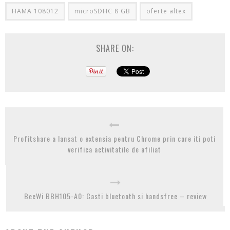
HAMA 108012
microSDHC 8 GB
oferte altex
SHARE ON:
Profitshare a lansat o extensia pentru Chrome prin care iti poti
verifica activitatile de afiliat
BeeWi BBH105-A0: Casti bluetooth si handsfree – review