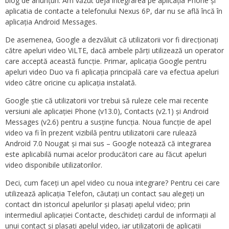
blog de anunțuri. Am văzut deja integrarea pe aplicația Phone și
aplicatia de contacte a telefonului Nexus 6P, dar nu se află încă în
aplicația Android Messages.
De asemenea, Google a dezvăluit că utilizatorii vor fi direcționați
către apeluri video ViLTE, dacă ambele părți utilizează un operator
care acceptă această funcție. Primar, aplicația Google pentru
apeluri video Duo va fi aplicația principală care va efectua apeluri
video către oricine cu aplicația instalată.
Google știe că utilizatorii vor trebui să ruleze cele mai recente
versiuni ale aplicației Phone (v13.0), Contacts (v2.1) și Android
Messages (v2.6) pentru a susține funcția. Noua funcție de apel
video va fi în prezent vizibilă pentru utilizatorii care rulează
Android 7.0 Nougat și mai sus – Google notează că integrarea
este aplicabilă numai acelor producători care au făcut apeluri
video disponibile utilizatorilor.
Deci, cum faceți un apel video cu noua integrare? Pentru cei care
utilizează aplicația Telefon, căutați un contact sau alegeți un
contact din istoricul apelurilor și plasați apelul video; prin
intermediul aplicației Contacte, deschideți cardul de informații al
unui contact și plasați apelul video, iar utilizatorii de aplicații