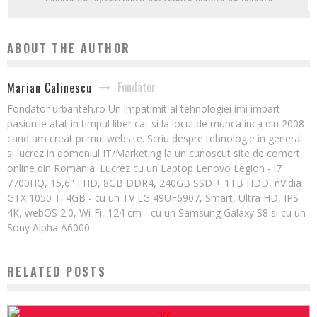
ABOUT THE AUTHOR
Fondator
Marian Calinescu
Fondator urbanteh.ro Un impatimit al tehnologiei imi impart
pasiunile atat in timpul liber cat si la locul de munca inca din 2008
cand am creat primul website. Scriu despre tehnologie in general
si lucrez in domeniul IT/Marketing la un cunoscut site de comert
online din Romania. Lucrez cu un Laptop Lenovo Legion - i7
7700HQ, 15,6" FHD, 8GB DDR4, 240GB SSD + 1TB HDD, nVidia
GTX 1050 Ti 4GB - cu un TV LG 49UF6907, Smart, Ultra HD, IPS
4K, webOS 2.0, Wi-Fi, 124 cm - cu un Samsung Galaxy S8 si cu un
Sony Alpha A6000.
RELATED POSTS