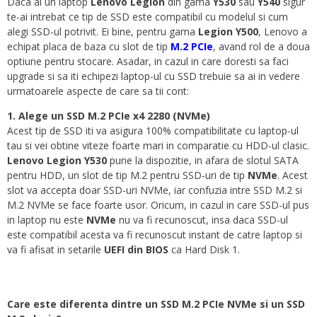
Daca ai un laptop
Lenovo Legion
din gama
Y530
sau
Y540
sigur
te-ai intrebat ce tip de SSD este compatibil cu modelul si cum
alegi SSD-ul potrivit. Ei bine, pentru gama
Legion Y500
, Lenovo a
echipat placa de baza cu slot de tip
M.2 PCIe
, avand rol de a doua
optiune pentru stocare. Asadar, in cazul in care doresti sa faci
upgrade si sa iti echipezi laptop-ul cu SSD trebuie sa ai in vedere
urmatoarele aspecte de care sa tii cont:
1. Alege un SSD M.2 PCIe x4 2280 (NVMe)
Acest tip de SSD iti va asigura 100% compatibilitate cu laptop-ul
tau si vei obtine viteze foarte mari in comparatie cu HDD-ul clasic.
Lenovo Legion Y530
pune la dispozitie, in afara de slotul SATA
pentru HDD, un slot de tip M.2 pentru SSD-uri de tip
NVMe
. Acest
slot va accepta doar SSD-uri NVMe, iar confuzia intre SSD M.2 si
M.2 NVMe se face foarte usor. Oricum, in cazul in care SSD-ul pus
in laptop nu este
NVMe
nu va fi recunoscut, insa daca SSD-ul
este compatibil acesta va fi recunoscut instant de catre laptop si
va fi afisat in setarile
UEFI din BIOS
ca Hard Disk 1.
Care este diferenta dintre un SSD M.2 PCIe NVMe si un SSD