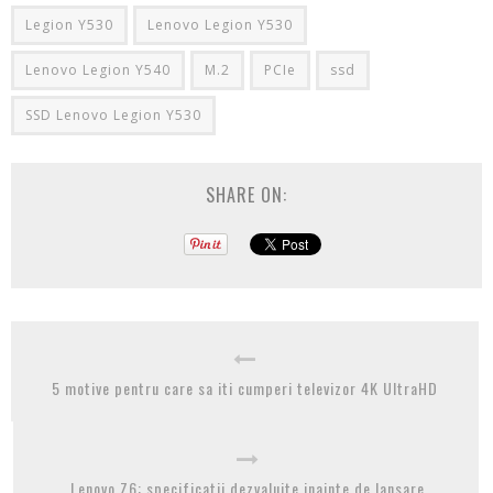
Legion Y530
Lenovo Legion Y530
Lenovo Legion Y540
M.2
PCIe
ssd
SSD Lenovo Legion Y530
SHARE ON:
5 motive pentru care sa iti cumperi televizor 4K UltraHD
Lenovo Z6: specificatii dezvaluite inainte de lansare