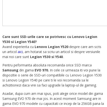
Care sunt SSD-urile care se potrivesc cu Lenovo Legion
Y530 si Legion Y540?
Avand experienta cu
Lenovo Legion Y520
despre care am scris
un articol
aici
, am hotarat sa scriu un articol si despre versiunile
mai noi care sunt
Legion Y530 si Y540
.
Pentru peformanta absoluta recomanda orice SSD marca
Samsung
din gama
EVO 970.
In cele ce urmeaza iti voi pune la
dispozitie o serie de SSD-uri compatibile cu Lenovo Legion Y530
si Lenovo Legion Y540 pe care ti le voi recomanda sa le
achizitionezi daca vrei sa faci upgrade la laptop-ul de gaming.
Asadar, dupa cum am mai spus, poti alege orice model din gama
Samsung EVO 970 de mai jos. In acest moment Samsung are in
gama EVO 970 modele cu capacitati ce incep de la 256GB pana la