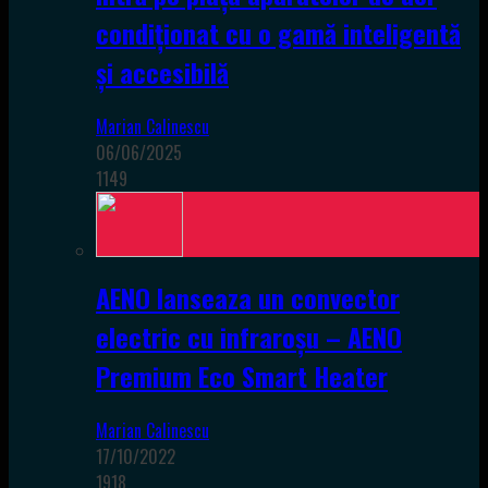
condiționat cu o gamă inteligentă
și accesibilă
Marian Calinescu
06/06/2025
1149
AENO lanseaza un convector
electric cu infraroșu – AENO
Premium Eco Smart Heater
Marian Calinescu
17/10/2022
1918