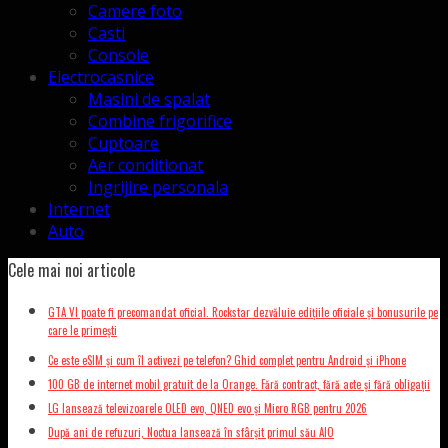
Camere foto
Casti
Console
Electrocasnice
Masini de spalat
Combine frigorifice
Cuptoare
Aer conditionat
Ingrijire personala
Internet
Auto
Cele mai noi articole
GTA VI poate fi precomandat oficial. Rockstar dezvăluie edițiile oficiale și bonusurile pe
care le primești
Ce este eSIM și cum îl activezi pe telefon? Ghid complet pentru Android și iPhone
100 GB de internet mobil gratuit de la Orange. Fără contract, fără acte și fără obligații
LG lansează televizoarele OLED evo, QNED evo și Micro RGB pentru 2026
După ani de refuzuri, Noctua lansează în sfârșit primul său AIO