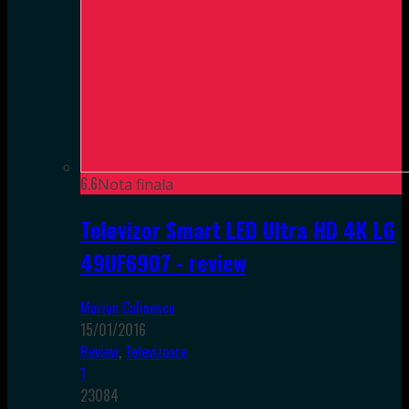
6.6
Nota finala
Televizor Smart LED Ultra HD 4K LG
49UF6907 - review
Marian Calinescu
15/01/2016
Review
,
Televizoare
1
23084