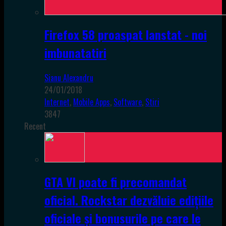
Firefox 58 proaspat lanstat - noi
imbunatatiri
Sianu Alexandru
24/01/2018
Internet
,
Mobile Apps
,
Software
,
Stiri
3847
Recent
GTA VI poate fi precomandat
oficial. Rockstar dezvăluie edițiile
oficiale și bonusurile pe care le