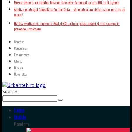
GoPro revine în competiție: Mission One este răspunsul pe care DJI nu îl aștepta
Analiza producției fotovoltaice în România – cât produce un sistem solar pe timp de
iarnă?
NVIDIA avertizează: memoria RAM și SSD-urile ar putea deveni și mai scumpe în
perioada următoare
Contact
Concursuri
Evenimente
Oferte
Design
Newsletter
Search
Home
Mobile
Random