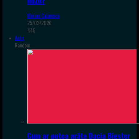
iluzii?
Marian Calinescu
25/03/2026
445
Auto
Random
Cum ar putea arăta Dacia Bigster