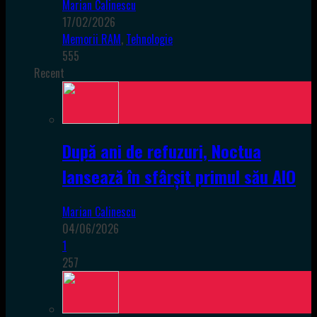
Marian Calinescu
17/02/2026
Memorii RAM
,
Tehnologie
555
Recent
După ani de refuzuri, Noctua
lansează în sfârșit primul său AIO
Marian Calinescu
04/06/2026
1
257