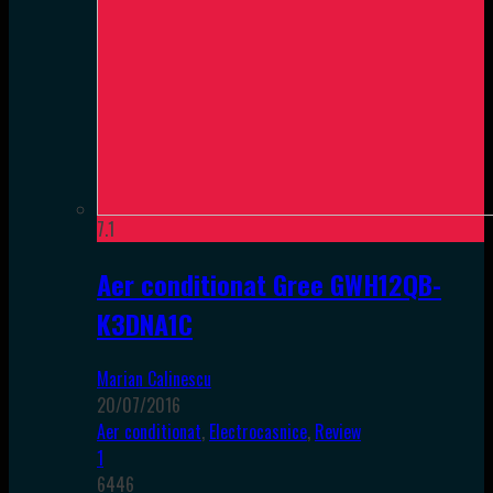
7.1
Aer conditionat Gree GWH12QB-
K3DNA1C
Marian Calinescu
20/07/2016
Aer conditionat
,
Electrocasnice
,
Review
1
6446