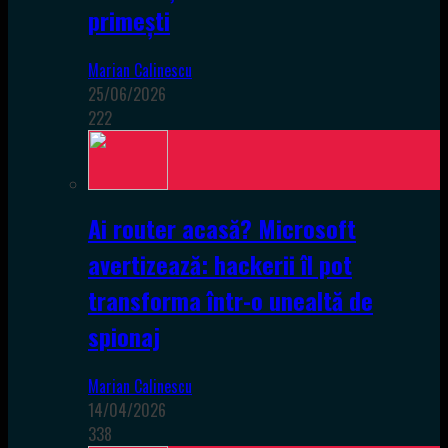
primești
Marian Calinescu
25/06/2026
222
Ai router acasă? Microsoft
avertizează: hackerii îl pot
transforma într-o unealtă de
spionaj
Marian Calinescu
14/04/2026
338