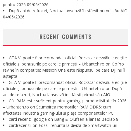
pentru 2026
09/06/2026
După ani de refuzuri, Noctua lansează în sfârșit primul său AIO
04/06/2026
RECENT COMMENTS
GTA VI poate fi precomandat oficial. Rockstar dezvăluie edițiile
oficiale și bonusurile pe care le primești – Urbanteh.ro
on
GoPro
revine în competiție: Mission One este răspunsul pe care DJI nu îl
aștepta
GTA VI poate fi precomandat oficial. Rockstar dezvăluie edițiile
oficiale și bonusurile pe care le primești – Urbanteh.ro
on
După
ani de refuzuri, Noctua lansează în sfârșit primul său AIO
Cât RAM este suficient pentru gaming și productivitate în 2026
– Urbanteh.ro
on
Scumpirea memoriilor RAM DDR5: cum
afectează industria gaming-ului și piața componentelor PC
card recenzii google
on
Bang & Olufsen a lansat Beolab 8
cardrecenzii
on
Fossil renunta la diviza de Smartwatch-uri