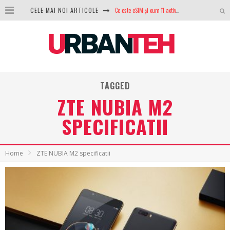
CELE MAI NOI ARTICOLE
100 GB de internet mobil gratuit de la Orange. Fără contract, fără acte și fără obligații
LG lansează televizoarele OLED evo, QNED evo și Micro RGB pentru 2026
După ani de refuzuri, Noctua lansează în sfârșit primul său AIO
GoPro revine în competiție: Mission One este răspunsul pe care DJI nu îl aștepta
TAGGED
ZTE NUBIA M2
Analiza producției fotovoltaice în România – cât produce un sistem solar pe timp de iarnă?
SPECIFICATII
NVIDIA avertizează: memoria RAM și SSD-urile ar putea deveni și mai scumpe în perioada următoare
GTA VI poate fi precomandat oficial. Rockstar dezvăluie edițiile oficiale și bonusurile pe care le primești
Home
ZTE NUBIA M2 specificatii