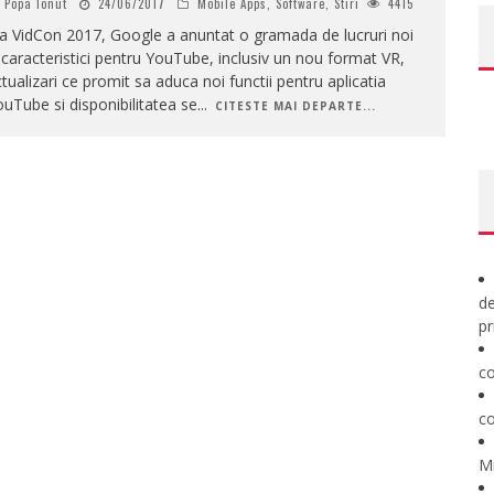
Popa Ionut
24/06/2017
Mobile Apps
,
Software
,
Stiri
4415
a VidCon 2017, Google a anuntat o gramada de lucruri noi
 caracteristici pentru YouTube, inclusiv un nou format VR,
tualizari ce promit sa aduca noi functii pentru aplicatia
uTube si disponibilitatea se
...
CITESTE MAI DEPARTE...
de
pr
co
co
M