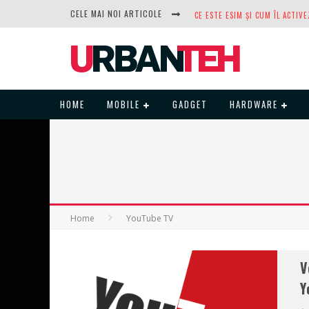
CELE MAI NOI ARTICOLE
DUPĂ ANI DE REFUZURI, NOCTUA
HOME
MOBILE
GADGET
HARDWARE
Home
YouTube TV
V
Y