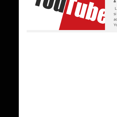
L
si
ac
Yo