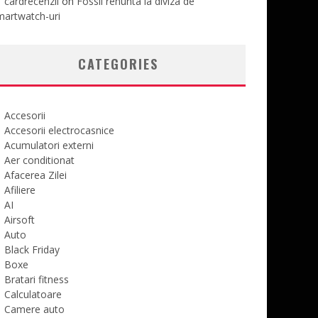
cardrecenzii
on
Fossil renunta la diviza de
martwatch-uri
CATEGORIES
Accesorii
Accesorii electrocasnice
Acumulatori externi
Aer conditionat
Afacerea Zilei
Afiliere
AI
Airsoft
Auto
Black Friday
Boxe
Bratari fitness
Calculatoare
Camere auto