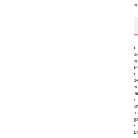
pr
de
pr
Mi
de
pr
la
pr
m
ga
B