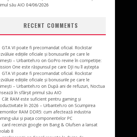
imul său AIO
04/06/2026
RECENT COMMENTS
GTA VI poate fi precomandat oficial. Rockstar
zvăluie edițiile oficiale și bonusurile pe care le
imești – Urbanteh.ro
on
GoPro revine în competiție:
ssion One este răspunsul pe care DJI nu îl aștepta
GTA VI poate fi precomandat oficial. Rockstar
zvăluie edițiile oficiale și bonusurile pe care le
imești – Urbanteh.ro
on
După ani de refuzuri, Noctua
nsează în sfârșit primul său AIO
Cât RAM este suficient pentru gaming și
oductivitate în 2026 – Urbanteh.ro
on
Scumpirea
emoriilor RAM DDR5: cum afectează industria
ming-ului și piața componentelor PC
card recenzii google
on
Bang & Olufsen a lansat
eolab 8