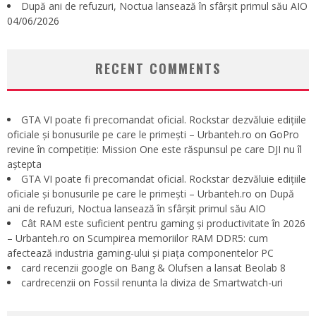
După ani de refuzuri, Noctua lansează în sfârșit primul său AIO
04/06/2026
RECENT COMMENTS
GTA VI poate fi precomandat oficial. Rockstar dezvăluie edițiile
oficiale și bonusurile pe care le primești – Urbanteh.ro
on
GoPro
revine în competiție: Mission One este răspunsul pe care DJI nu îl
aștepta
GTA VI poate fi precomandat oficial. Rockstar dezvăluie edițiile
oficiale și bonusurile pe care le primești – Urbanteh.ro
on
După
ani de refuzuri, Noctua lansează în sfârșit primul său AIO
Cât RAM este suficient pentru gaming și productivitate în 2026
– Urbanteh.ro
on
Scumpirea memoriilor RAM DDR5: cum
afectează industria gaming-ului și piața componentelor PC
card recenzii google
on
Bang & Olufsen a lansat Beolab 8
cardrecenzii
on
Fossil renunta la diviza de Smartwatch-uri