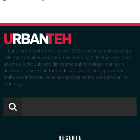
Urbanteh.ro a fost fondat in anul 2015 si promite a fi unul dintre
cele mai complete website-uri de tehnologie din Romania. Vom
aborda diferite subiecte din segmentul tehnologiei dar si din
domeniile conexe sub forma de articole, recenzii, prezentari si
multe alte informatii puse la dispozitie pentru consumatorii de
tehnologie.
RECENTE