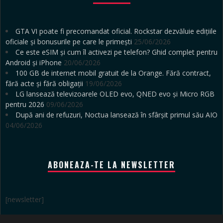
GTA VI poate fi precomandat oficial. Rockstar dezvăluie edițiile
oficiale și bonusurile pe care le primești
25/06/2026
Ce este eSIM și cum îl activezi pe telefon? Ghid complet pentru
Android și iPhone
20/06/2026
100 GB de internet mobil gratuit de la Orange. Fără contract,
fără acte și fără obligații
19/06/2026
LG lansează televizoarele OLED evo, QNED evo și Micro RGB
pentru 2026
09/06/2026
După ani de refuzuri, Noctua lansează în sfârșit primul său AIO
04/06/2026
ABONEAZA-TE LA NEWSLETTER
[newsletter]