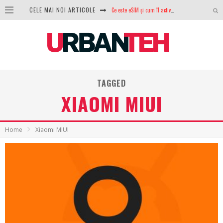
Ce este eSIM și cum îl activezi pe telefon? Ghid complet pentru Android și iPhone
CELE MAI NOI ARTICOLE
100 GB de internet mobil gratuit de la Orange. Fără contract, fără acte și fără obligații
LG lansează televizoarele OLED evo, QNED evo și Micro RGB pentru 2026
După ani de refuzuri, Noctua lansează în sfârșit primul său AIO
TAGGED
GoPro revine în competiție: Mission One este răspunsul pe care DJI nu îl aștepta
XIAOMI MIUI
Analiza producției fotovoltaice în România – cât produce un sistem solar pe timp de iarnă?
NVIDIA avertizează: memoria RAM și SSD-urile ar putea deveni și mai scumpe în perioada următoare
Home
Xiaomi MIUI
GTA VI poate fi precomandat oficial. Rockstar dezvăluie edițiile oficiale și bonusurile pe care le primești