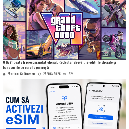
GTA VI poate fi precomandat oficial. Rockstar dezvăluie edițiile oficiale și
bonusurile pe care le primești
Marian Calinescu
25/06/2026
224