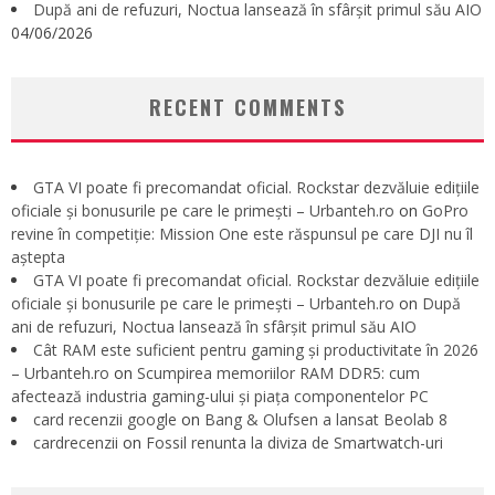
După ani de refuzuri, Noctua lansează în sfârșit primul său AIO
04/06/2026
RECENT COMMENTS
GTA VI poate fi precomandat oficial. Rockstar dezvăluie edițiile
oficiale și bonusurile pe care le primești – Urbanteh.ro
on
GoPro
revine în competiție: Mission One este răspunsul pe care DJI nu îl
aștepta
GTA VI poate fi precomandat oficial. Rockstar dezvăluie edițiile
oficiale și bonusurile pe care le primești – Urbanteh.ro
on
După
ani de refuzuri, Noctua lansează în sfârșit primul său AIO
Cât RAM este suficient pentru gaming și productivitate în 2026
– Urbanteh.ro
on
Scumpirea memoriilor RAM DDR5: cum
afectează industria gaming-ului și piața componentelor PC
card recenzii google
on
Bang & Olufsen a lansat Beolab 8
cardrecenzii
on
Fossil renunta la diviza de Smartwatch-uri