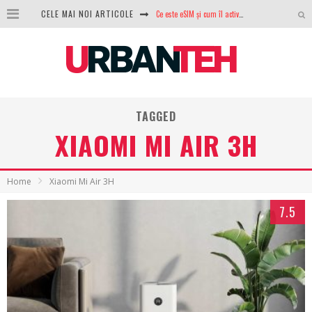
CELE MAI NOI ARTICOLE
Ce este eSIM și cum îl activezi pe telefon? Ghid complet pentru Android și iPhone
100 GB de internet mobil gratuit de la Orange. Fără contract, fără acte și fără obligații
LG lansează televizoarele OLED evo, QNED evo și Micro RGB pentru 2026
După ani de refuzuri, Noctua lansează în sfârșit primul său AIO
TAGGED
GoPro revine în competiție: Mission One este răspunsul pe care DJI nu îl aștepta
XIAOMI MI AIR 3H
Analiza producției fotovoltaice în România – cât produce un sistem solar pe timp de iarnă?
NVIDIA avertizează: memoria RAM și SSD-urile ar putea deveni și mai scumpe în perioada următoare
Home
Xiaomi Mi Air 3H
GTA VI poate fi precomandat oficial. Rockstar dezvăluie edițiile oficiale și bonusurile pe care le primești
7.5