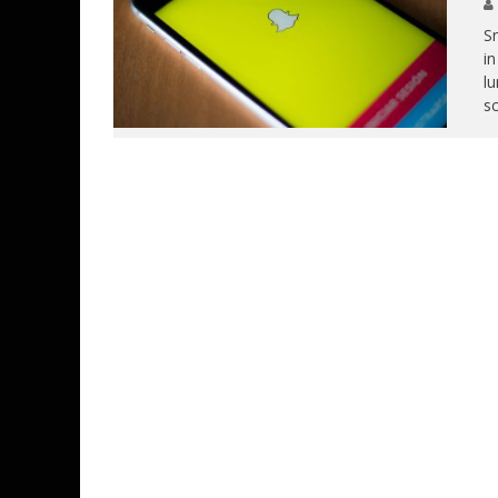
Sn
in
lu
s