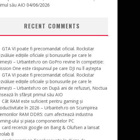
imul său AIO
04/06/2026
RECENT COMMENTS
GTA VI poate fi precomandat oficial. Rockstar
zvăluie edițiile oficiale și bonusurile pe care le
imești – Urbanteh.ro
on
GoPro revine în competiție:
ssion One este răspunsul pe care DJI nu îl aștepta
GTA VI poate fi precomandat oficial. Rockstar
zvăluie edițiile oficiale și bonusurile pe care le
imești – Urbanteh.ro
on
După ani de refuzuri, Noctua
nsează în sfârșit primul său AIO
Cât RAM este suficient pentru gaming și
oductivitate în 2026 – Urbanteh.ro
on
Scumpirea
emoriilor RAM DDR5: cum afectează industria
ming-ului și piața componentelor PC
card recenzii google
on
Bang & Olufsen a lansat
eolab 8