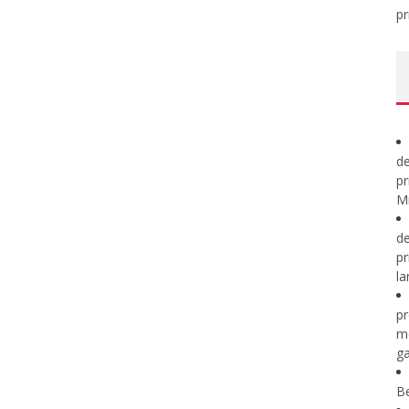
pr
de
pr
Mi
de
pr
la
pr
m
ga
B