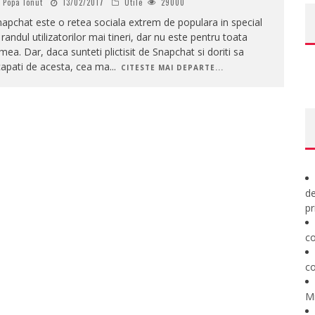
Popa Ionut
13/02/2017
Utile
29000
apchat este o retea sociala extrem de populara in special
 randul utilizatorilor mai tineri, dar nu este pentru toata
mea. Dar, daca sunteti plictisit de Snapchat si doriti sa
capati de acesta, cea ma
...
CITESTE MAI DEPARTE...
de
pr
co
co
M