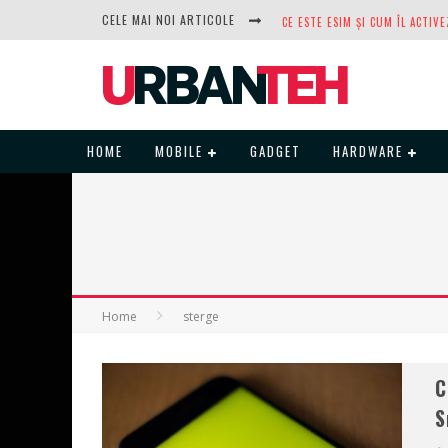
CELE MAI NOI ARTICOLE
DUPĂ ANI DE REFUZURI, NOCTUA
HOME
MOBILE
GADGET
HARDWARE
Home
sterge
C
S