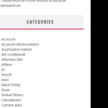
cardrecenzii
on
Fossil renunta la diviza de
martwatch-uri
CATEGORIES
Accesorii
Accesorii electrocasnice
Acumulatori externi
Aer conditionat
Afacerea Zilei
Afiliere
AI
Airsoft
Auto
Black Friday
Boxe
Bratari fitness
Calculatoare
Camere auto