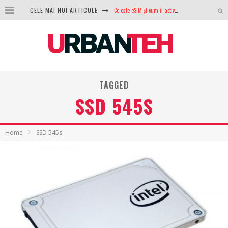
Ce este eSIM și cum îl activezi pe telefon? Ghid complet pentru Android și iPhone
CELE MAI NOI ARTICOLE
100 GB de internet mobil gratuit de la Orange. Fără contract, fără acte și fără obligații
LG lansează televizoarele OLED evo, QNED evo și Micro RGB pentru 2026
După ani de refuzuri, Noctua lansează în sfârșit primul său AIO
TAGGED
GoPro revine în competiție: Mission One este răspunsul pe care DJI nu îl aștepta
SSD 545S
Analiza producției fotovoltaice în România – cât produce un sistem solar pe timp de iarnă?
NVIDIA avertizează: memoria RAM și SSD-urile ar putea deveni și mai scumpe în perioada următoare
Home
SSD 545s
GTA VI poate fi precomandat oficial. Rockstar dezvăluie edițiile oficiale și bonusurile pe care le primești