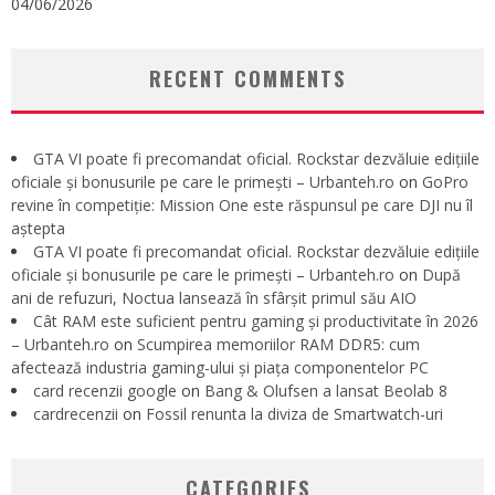
04/06/2026
RECENT COMMENTS
GTA VI poate fi precomandat oficial. Rockstar dezvăluie edițiile
oficiale și bonusurile pe care le primești – Urbanteh.ro
on
GoPro
revine în competiție: Mission One este răspunsul pe care DJI nu îl
aștepta
GTA VI poate fi precomandat oficial. Rockstar dezvăluie edițiile
oficiale și bonusurile pe care le primești – Urbanteh.ro
on
După
ani de refuzuri, Noctua lansează în sfârșit primul său AIO
Cât RAM este suficient pentru gaming și productivitate în 2026
– Urbanteh.ro
on
Scumpirea memoriilor RAM DDR5: cum
afectează industria gaming-ului și piața componentelor PC
card recenzii google
on
Bang & Olufsen a lansat Beolab 8
cardrecenzii
on
Fossil renunta la diviza de Smartwatch-uri
CATEGORIES