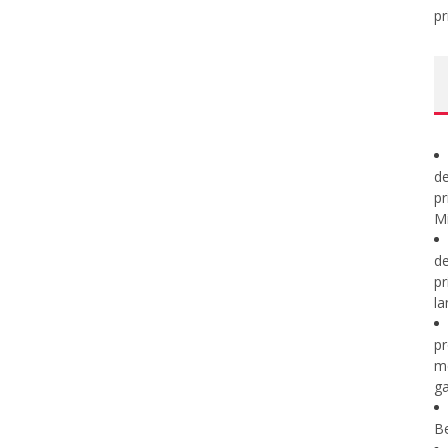
pr
de
pr
Mi
de
pr
la
pr
m
ga
B