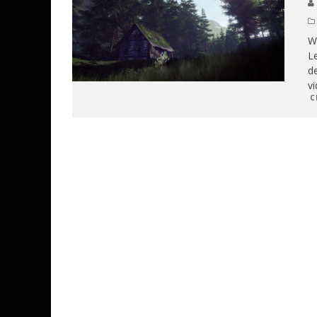
Wa
Le
de
vi
C