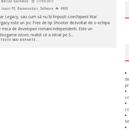
Marian Calinescu
17/05/2017
Jocuri PC
,
Recomandari
,
Software
4488
r Legacy, sau cum să nu îți împuști coechipierii War
gacy este un joc Free de tip Shooter dezvoltat de o echipa
 mica de developeri romani independenti. Este un
deogame istoric realist ce a intrat pe S
...
ITESTE MAI DEPARTE...
de
pr
co
co
M