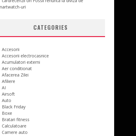
cardrecenzii
on
Fossil renunta la diviza de
martwatch-uri
CATEGORIES
Accesorii
Accesorii electrocasnice
Acumulatori externi
Aer conditionat
Afacerea Zilei
Afiliere
AI
Airsoft
Auto
Black Friday
Boxe
Bratari fitness
Calculatoare
Camere auto