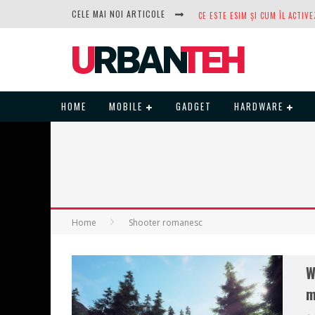
CELE MAI NOI ARTICOLE
DUPĂ ANI DE REFUZURI, NOCTUA
HOME
MOBILE
GADGET
HARDWARE
Home
Shooter romanesc
W
m