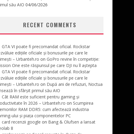
imul său AIO
04/06/2026
RECENT COMMENTS
GTA VI poate fi precomandat oficial. Rockstar
zvăluie edițiile oficiale și bonusurile pe care le
imești – Urbanteh.ro
on
GoPro revine în competiție:
ssion One este răspunsul pe care DJI nu îl aștepta
GTA VI poate fi precomandat oficial. Rockstar
zvăluie edițiile oficiale și bonusurile pe care le
imești – Urbanteh.ro
on
După ani de refuzuri, Noctua
nsează în sfârșit primul său AIO
Cât RAM este suficient pentru gaming și
oductivitate în 2026 – Urbanteh.ro
on
Scumpirea
emoriilor RAM DDR5: cum afectează industria
ming-ului și piața componentelor PC
card recenzii google
on
Bang & Olufsen a lansat
eolab 8