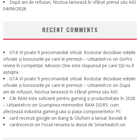
După ani de refuzuri, Noctua lansează în sfârșit primul său AIO
04/06/2026
RECENT COMMENTS
GTA VI poate fi precomandat oficial. Rockstar dezvăluie edițiile
oficiale și bonusurile pe care le primești – Urbanteh.ro
on
GoPro
revine în competiție: Mission One este răspunsul pe care DJI nu îl
aștepta
GTA VI poate fi precomandat oficial. Rockstar dezvăluie edițiile
oficiale și bonusurile pe care le primești – Urbanteh.ro
on
După
ani de refuzuri, Noctua lansează în sfârșit primul său AIO
Cât RAM este suficient pentru gaming și productivitate în 2026
– Urbanteh.ro
on
Scumpirea memoriilor RAM DDR5: cum
afectează industria gaming-ului și piața componentelor PC
card recenzii google
on
Bang & Olufsen a lansat Beolab 8
cardrecenzii
on
Fossil renunta la diviza de Smartwatch-uri