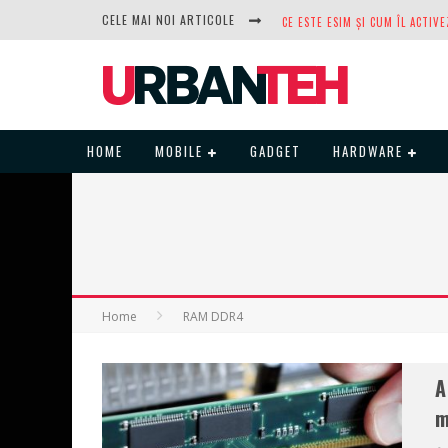
CELE MAI NOI ARTICOLE
DUPĂ ANI DE REFUZURI, NOCTUA
HOME
MOBILE
GADGET
HARDWARE
Home
RAM DDR4
A
m