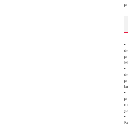
pr
de
pr
Mi
de
pr
la
pr
m
ga
B