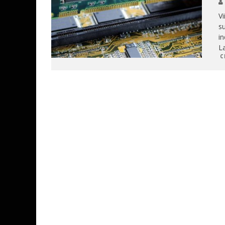
V
su
i
La
C