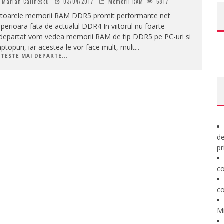
Marian Calinescu
03/04/2017
Memorii RAM
5817
iitoarele memorii RAM DDR5 promit performante net
perioara fata de actualul DDR4 In viitorul nu foarte
ndepartat vom vedea memorii RAM de tip DDR5 pe PC-uri si
ptopuri, iar acestea le vor face mult, mult
...
ITESTE MAI DEPARTE...
de
pr
co
co
M