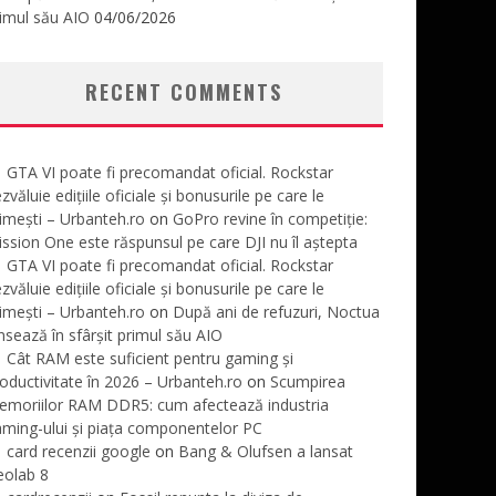
imul său AIO
04/06/2026
RECENT COMMENTS
GTA VI poate fi precomandat oficial. Rockstar
zvăluie edițiile oficiale și bonusurile pe care le
imești – Urbanteh.ro
on
GoPro revine în competiție:
ssion One este răspunsul pe care DJI nu îl aștepta
GTA VI poate fi precomandat oficial. Rockstar
zvăluie edițiile oficiale și bonusurile pe care le
imești – Urbanteh.ro
on
După ani de refuzuri, Noctua
nsează în sfârșit primul său AIO
Cât RAM este suficient pentru gaming și
oductivitate în 2026 – Urbanteh.ro
on
Scumpirea
emoriilor RAM DDR5: cum afectează industria
ming-ului și piața componentelor PC
card recenzii google
on
Bang & Olufsen a lansat
eolab 8