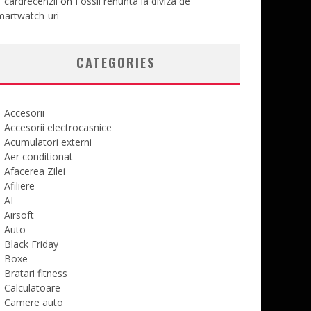
cardrecenzii
on
Fossil renunta la diviza de
martwatch-uri
CATEGORIES
Accesorii
Accesorii electrocasnice
Acumulatori externi
Aer conditionat
Afacerea Zilei
Afiliere
AI
Airsoft
Auto
Black Friday
Boxe
Bratari fitness
Calculatoare
Camere auto