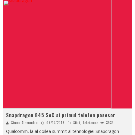
Snapdragon 845 SoC si primul telefon posesor
Sianu Alexandru
07/12/2017
Stiri
,
Telefoane
3939
Qualcomm, la al doilea summit al tehnologiei Snapdragon