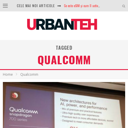
CELE MAI NOI ARTICOLE
100 GB de internet mobil gratuit de la Orange. Fără contract, fără acte și fără obligații
LG lansează televizoarele OLED evo, QNED evo și Micro RGB pentru 2026
După ani de refuzuri, Noctua lansează în sfârșit primul său AIO
GoPro revine în competiție: Mission One este răspunsul pe care DJI nu îl aștepta
TAGGED
Analiza producției fotovoltaice în România – cât produce un sistem solar pe timp de iarnă?
QUALCOMM
NVIDIA avertizează: memoria RAM și SSD-urile ar putea deveni și mai scumpe în perioada următoare
GTA VI poate fi precomandat oficial. Rockstar dezvăluie edițiile oficiale și bonusurile pe care le primești
Home
Qualcomm
Ce este eSIM și cum îl activezi pe telefon? Ghid complet pentru Android și iPhone