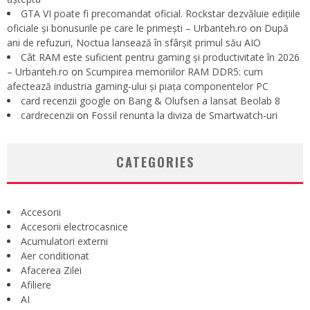
GTA VI poate fi precomandat oficial. Rockstar dezvăluie edițiile
oficiale și bonusurile pe care le primești – Urbanteh.ro
on
După
ani de refuzuri, Noctua lansează în sfârșit primul său AIO
Cât RAM este suficient pentru gaming și productivitate în 2026
– Urbanteh.ro
on
Scumpirea memoriilor RAM DDR5: cum
afectează industria gaming-ului și piața componentelor PC
card recenzii google
on
Bang & Olufsen a lansat Beolab 8
cardrecenzii
on
Fossil renunta la diviza de Smartwatch-uri
CATEGORIES
Accesorii
Accesorii electrocasnice
Acumulatori externi
Aer conditionat
Afacerea Zilei
Afiliere
AI