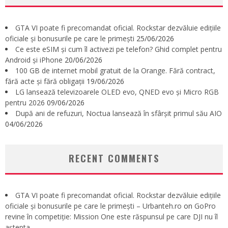
GTA VI poate fi precomandat oficial. Rockstar dezvăluie edițiile
oficiale și bonusurile pe care le primești
25/06/2026
Ce este eSIM și cum îl activezi pe telefon? Ghid complet pentru
Android și iPhone
20/06/2026
100 GB de internet mobil gratuit de la Orange. Fără contract,
fără acte și fără obligații
19/06/2026
LG lansează televizoarele OLED evo, QNED evo și Micro RGB
pentru 2026
09/06/2026
După ani de refuzuri, Noctua lansează în sfârșit primul său AIO
04/06/2026
RECENT COMMENTS
GTA VI poate fi precomandat oficial. Rockstar dezvăluie edițiile
oficiale și bonusurile pe care le primești – Urbanteh.ro
on
GoPro
revine în competiție: Mission One este răspunsul pe care DJI nu îl
aștepta