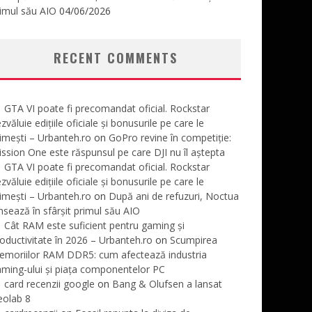
imul său AIO
04/06/2026
RECENT COMMENTS
GTA VI poate fi precomandat oficial. Rockstar
zvăluie edițiile oficiale și bonusurile pe care le
imești – Urbanteh.ro
on
GoPro revine în competiție:
ssion One este răspunsul pe care DJI nu îl aștepta
GTA VI poate fi precomandat oficial. Rockstar
zvăluie edițiile oficiale și bonusurile pe care le
imești – Urbanteh.ro
on
După ani de refuzuri, Noctua
nsează în sfârșit primul său AIO
Cât RAM este suficient pentru gaming și
oductivitate în 2026 – Urbanteh.ro
on
Scumpirea
emoriilor RAM DDR5: cum afectează industria
ming-ului și piața componentelor PC
card recenzii google
on
Bang & Olufsen a lansat
eolab 8