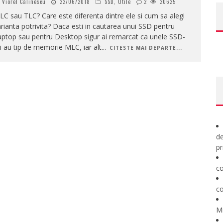
Viorel Calinescu
22/06/2018
SSD
,
Utile
2
20625
C sau TLC? Care este diferenta dintre ele si cum sa alegi
rianta potrivita? Daca esti in cautarea unui SSD pentru
aptop sau pentru Desktop sigur ai remarcat ca unele SSD-
i au tip de memorie MLC, iar alt
...
CITESTE MAI DEPARTE...
de
pr
co
co
M