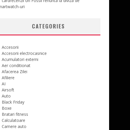
cardrecenzii
on
Fossil renunta la diviza de
martwatch-uri
CATEGORIES
Accesorii
Accesorii electrocasnice
Acumulatori externi
Aer conditionat
Afacerea Zilei
Afiliere
AI
Airsoft
Auto
Black Friday
Boxe
Bratari fitness
Calculatoare
Camere auto