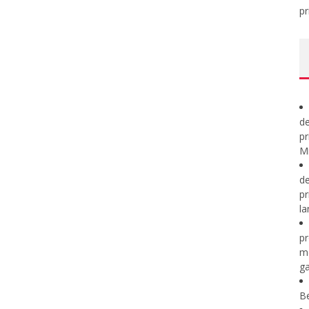
pr
de
pr
Mi
de
pr
la
pr
m
ga
B