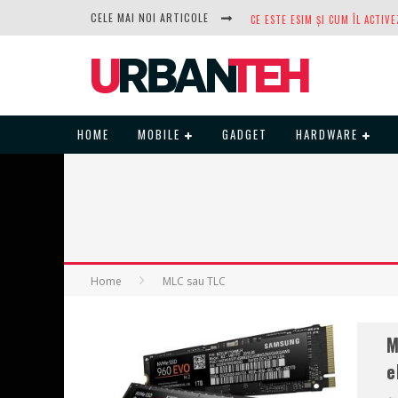
CELE MAI NOI ARTICOLE
DUPĂ ANI DE REFUZURI, NOCTUA
HOME
MOBILE
GADGET
HARDWARE
Home
MLC sau TLC
M
e