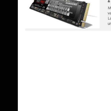
ML
va
L
ur