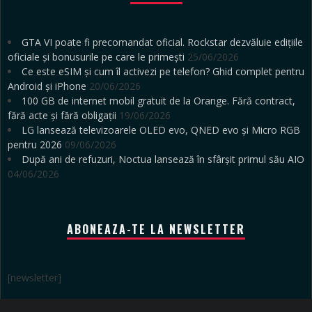
GTA VI poate fi precomandat oficial. Rockstar dezvăluie edițiile
oficiale și bonusurile pe care le primești
25/06/2026
Ce este eSIM și cum îl activezi pe telefon? Ghid complet pentru
Android și iPhone
20/06/2026
100 GB de internet mobil gratuit de la Orange. Fără contract,
fără acte și fără obligații
19/06/2026
LG lansează televizoarele OLED evo, QNED evo și Micro RGB
pentru 2026
09/06/2026
După ani de refuzuri, Noctua lansează în sfârșit primul său AIO
04/06/2026
ABONEAZA-TE LA NEWSLETTER
[newsletter]