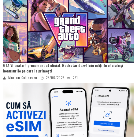
GTA VI poate fi precomandat oficial. Rockstar dezvăluie edițiile oficiale și
bonusurile pe care le primești
Marian Calinescu
25/06/2026
231