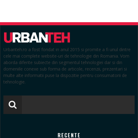
Urbanteh.ro a fost fondat in anul 2015 si promite a fi unul dintre
cele mai complete website-uri de tehnologie din Romania. Vom
aborda diferite subiecte din segmentul tehnologiei dar si din
domeniile conexe sub forma de articole, recenzii, prezentari si
multe alte informatii puse la dispozitie pentru consumatorii de
tehnologie.
RECENTE