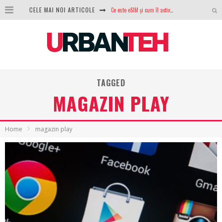
Ce este eSIM și cum îl activezi pe telefon? Ghid complet pentru Android și iPhone
CELE MAI NOI ARTICOLE
100 GB de internet mobil gratuit de la Orange. Fără contract, fără acte și fără obligații
LG lansează televizoarele OLED evo, QNED evo și Micro RGB pentru 2026
După ani de refuzuri, Noctua lansează în sfârșit primul său AIO
TAGGED
GoPro revine în competiție: Mission One este răspunsul pe care DJI nu îl aștepta
MAGAZIN PLAY
Analiza producției fotovoltaice în România – cât produce un sistem solar pe timp de iarnă?
NVIDIA avertizează: memoria RAM și SSD-urile ar putea deveni și mai scumpe în perioada următoare
Home
magazin play
GTA VI poate fi precomandat oficial. Rockstar dezvăluie edițiile oficiale și bonusurile pe care le primești