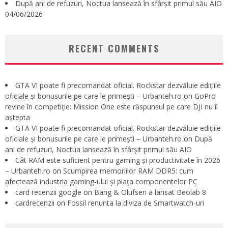
După ani de refuzuri, Noctua lansează în sfârșit primul său AIO
04/06/2026
RECENT COMMENTS
GTA VI poate fi precomandat oficial. Rockstar dezvăluie edițiile
oficiale și bonusurile pe care le primești – Urbanteh.ro
on
GoPro
revine în competiție: Mission One este răspunsul pe care DJI nu îl
aștepta
GTA VI poate fi precomandat oficial. Rockstar dezvăluie edițiile
oficiale și bonusurile pe care le primești – Urbanteh.ro
on
După
ani de refuzuri, Noctua lansează în sfârșit primul său AIO
Cât RAM este suficient pentru gaming și productivitate în 2026
– Urbanteh.ro
on
Scumpirea memoriilor RAM DDR5: cum
afectează industria gaming-ului și piața componentelor PC
card recenzii google
on
Bang & Olufsen a lansat Beolab 8
cardrecenzii
on
Fossil renunta la diviza de Smartwatch-uri