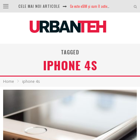
CELE MAI NOI ARTICOLE
100 GB de internet mobil gratuit de la Orange. Fără contract, fără acte și fără obligații
LG lansează televizoarele OLED evo, QNED evo și Micro RGB pentru 2026
După ani de refuzuri, Noctua lansează în sfârșit primul său AIO
GoPro revine în competiție: Mission One este răspunsul pe care DJI nu îl aștepta
TAGGED
IPHONE 4S
Analiza producției fotovoltaice în România – cât produce un sistem solar pe timp de iarnă?
NVIDIA avertizează: memoria RAM și SSD-urile ar putea deveni și mai scumpe în perioada următoare
Home
iphone 4s
GTA VI poate fi precomandat oficial. Rockstar dezvăluie edițiile oficiale și bonusurile pe care le primești