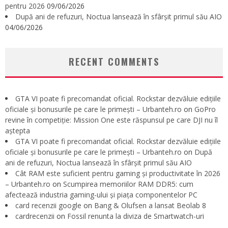
pentru 2026
09/06/2026
După ani de refuzuri, Noctua lansează în sfârșit primul său AIO
04/06/2026
RECENT COMMENTS
GTA VI poate fi precomandat oficial. Rockstar dezvăluie edițiile
oficiale și bonusurile pe care le primești – Urbanteh.ro
on
GoPro
revine în competiție: Mission One este răspunsul pe care DJI nu îl
aștepta
GTA VI poate fi precomandat oficial. Rockstar dezvăluie edițiile
oficiale și bonusurile pe care le primești – Urbanteh.ro
on
După
ani de refuzuri, Noctua lansează în sfârșit primul său AIO
Cât RAM este suficient pentru gaming și productivitate în 2026
– Urbanteh.ro
on
Scumpirea memoriilor RAM DDR5: cum
afectează industria gaming-ului și piața componentelor PC
card recenzii google
on
Bang & Olufsen a lansat Beolab 8
cardrecenzii
on
Fossil renunta la diviza de Smartwatch-uri