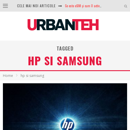
Ce este eSIM și cum îl activezi pe telefon? Ghid complet pentru Android și iPhone
CELE MAI NOI ARTICOLE
100 GB de internet mobil gratuit de la Orange. Fără contract, fără acte și fără obligații
LG lansează televizoarele OLED evo, QNED evo și Micro RGB pentru 2026
După ani de refuzuri, Noctua lansează în sfârșit primul său AIO
TAGGED
GoPro revine în competiție: Mission One este răspunsul pe care DJI nu îl aștepta
HP SI SAMSUNG
Analiza producției fotovoltaice în România – cât produce un sistem solar pe timp de iarnă?
NVIDIA avertizează: memoria RAM și SSD-urile ar putea deveni și mai scumpe în perioada următoare
Home
hp si samsung
GTA VI poate fi precomandat oficial. Rockstar dezvăluie edițiile oficiale și bonusurile pe care le primești