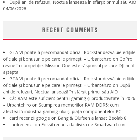
După ani de refuzuri, Noctua lansează în sfârșit primul său AIO
04/06/2026
RECENT COMMENTS
GTA VI poate fi precomandat oficial. Rockstar dezvăluie edițiile
oficiale și bonusurile pe care le primești – Urbanteh.ro
on
GoPro
revine în competiție: Mission One este răspunsul pe care DJI nu îl
aștepta
GTA VI poate fi precomandat oficial. Rockstar dezvăluie edițiile
oficiale și bonusurile pe care le primești – Urbanteh.ro
on
După
ani de refuzuri, Noctua lansează în sfârșit primul său AIO
Cât RAM este suficient pentru gaming și productivitate în 2026
– Urbanteh.ro
on
Scumpirea memoriilor RAM DDR5: cum
afectează industria gaming-ului și piața componentelor PC
card recenzii google
on
Bang & Olufsen a lansat Beolab 8
cardrecenzii
on
Fossil renunta la diviza de Smartwatch-uri