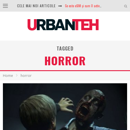
Ce este eSIM și cum îl activezi pe telefon? Ghid complet pentru Android și iPhone
CELE MAI NOI ARTICOLE
100 GB de internet mobil gratuit de la Orange. Fără contract, fără acte și fără obligații
LG lansează televizoarele OLED evo, QNED evo și Micro RGB pentru 2026
După ani de refuzuri, Noctua lansează în sfârșit primul său AIO
TAGGED
GoPro revine în competiție: Mission One este răspunsul pe care DJI nu îl aștepta
HORROR
Analiza producției fotovoltaice în România – cât produce un sistem solar pe timp de iarnă?
NVIDIA avertizează: memoria RAM și SSD-urile ar putea deveni și mai scumpe în perioada următoare
Home
horror
GTA VI poate fi precomandat oficial. Rockstar dezvăluie edițiile oficiale și bonusurile pe care le primești