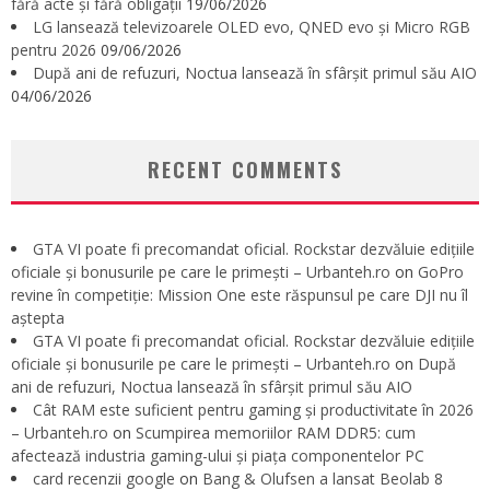
fără acte și fără obligații
19/06/2026
LG lansează televizoarele OLED evo, QNED evo și Micro RGB
pentru 2026
09/06/2026
După ani de refuzuri, Noctua lansează în sfârșit primul său AIO
04/06/2026
RECENT COMMENTS
GTA VI poate fi precomandat oficial. Rockstar dezvăluie edițiile
oficiale și bonusurile pe care le primești – Urbanteh.ro
on
GoPro
revine în competiție: Mission One este răspunsul pe care DJI nu îl
aștepta
GTA VI poate fi precomandat oficial. Rockstar dezvăluie edițiile
oficiale și bonusurile pe care le primești – Urbanteh.ro
on
După
ani de refuzuri, Noctua lansează în sfârșit primul său AIO
Cât RAM este suficient pentru gaming și productivitate în 2026
– Urbanteh.ro
on
Scumpirea memoriilor RAM DDR5: cum
afectează industria gaming-ului și piața componentelor PC
card recenzii google
on
Bang & Olufsen a lansat Beolab 8