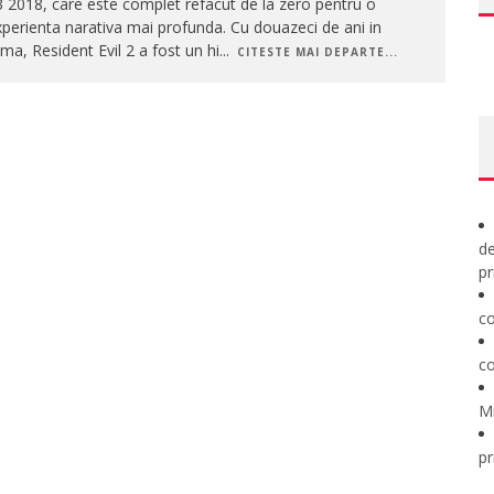
 2018, care este complet refacut de la zero pentru o
perienta narativa mai profunda. Cu douazeci de ani in
ma, Resident Evil 2 a fost un hi
...
CITESTE MAI DEPARTE...
de
pr
co
co
M
pr