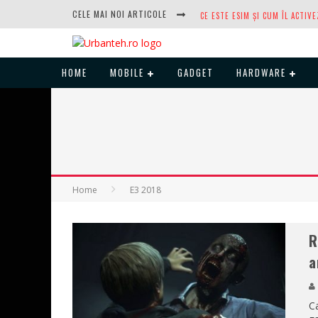
CELE MAI NOI ARTICOLE
HOME
MOBILE
GADGET
HARDWARE
DUPĂ ANI DE REFUZURI, NOCTUA
Home
E3 2018
R
a
Ca