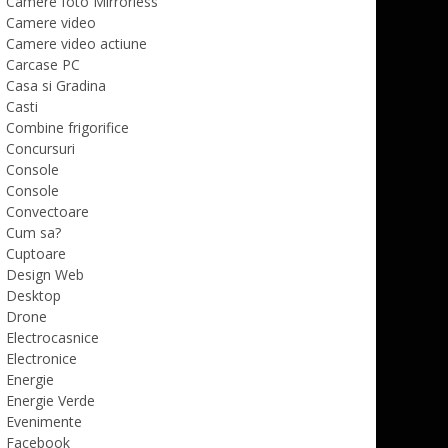
Camere foto Mirrorless
Camere video
Camere video actiune
Carcase PC
Casa si Gradina
Casti
Combine frigorifice
Concursuri
Console
Console
Convectoare
Cum sa?
Cuptoare
Design Web
Desktop
Drone
Electrocasnice
Electronice
Energie
Energie Verde
Evenimente
Facebook