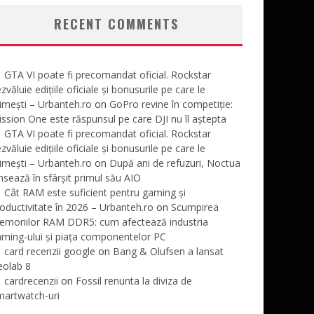
RECENT COMMENTS
GTA VI poate fi precomandat oficial. Rockstar
zvăluie edițiile oficiale și bonusurile pe care le
imești – Urbanteh.ro
on
GoPro revine în competiție:
ssion One este răspunsul pe care DJI nu îl aștepta
GTA VI poate fi precomandat oficial. Rockstar
zvăluie edițiile oficiale și bonusurile pe care le
imești – Urbanteh.ro
on
După ani de refuzuri, Noctua
nsează în sfârșit primul său AIO
Cât RAM este suficient pentru gaming și
oductivitate în 2026 – Urbanteh.ro
on
Scumpirea
emoriilor RAM DDR5: cum afectează industria
ming-ului și piața componentelor PC
card recenzii google
on
Bang & Olufsen a lansat
eolab 8
cardrecenzii
on
Fossil renunta la diviza de
martwatch-uri