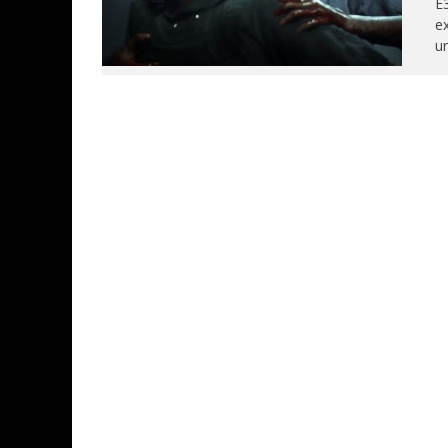
E3
ex
ur