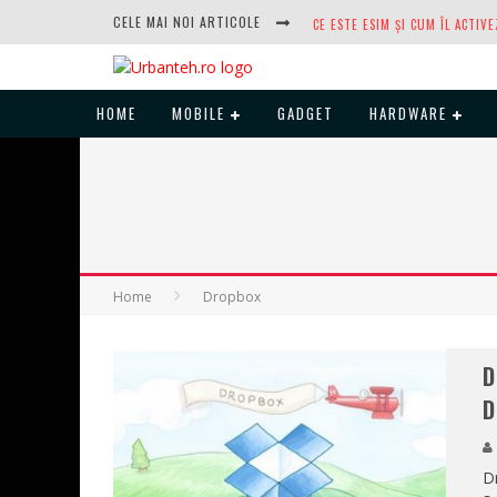
CELE MAI NOI ARTICOLE
HOME
MOBILE
GADGET
HARDWARE
DUPĂ ANI DE REFUZURI, NOCTUA
Home
Dropbox
D
D
Dr