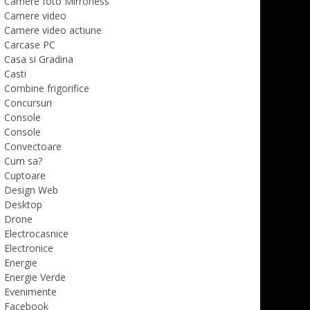
Camere foto Mirrorless
Camere video
Camere video actiune
Carcase PC
Casa si Gradina
Casti
Combine frigorifice
Concursuri
Console
Console
Convectoare
Cum sa?
Cuptoare
Design Web
Desktop
Drone
Electrocasnice
Electronice
Energie
Energie Verde
Evenimente
Facebook