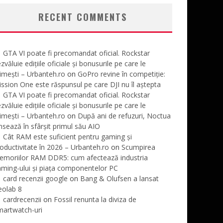
RECENT COMMENTS
GTA VI poate fi precomandat oficial. Rockstar
zvăluie edițiile oficiale și bonusurile pe care le
imești – Urbanteh.ro
on
GoPro revine în competiție:
ssion One este răspunsul pe care DJI nu îl aștepta
GTA VI poate fi precomandat oficial. Rockstar
zvăluie edițiile oficiale și bonusurile pe care le
imești – Urbanteh.ro
on
După ani de refuzuri, Noctua
nsează în sfârșit primul său AIO
Cât RAM este suficient pentru gaming și
oductivitate în 2026 – Urbanteh.ro
on
Scumpirea
emoriilor RAM DDR5: cum afectează industria
ming-ului și piața componentelor PC
card recenzii google
on
Bang & Olufsen a lansat
eolab 8
cardrecenzii
on
Fossil renunta la diviza de
martwatch-uri