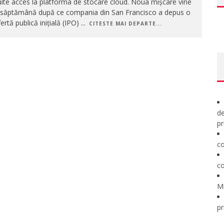
ite acces la platforma de stocare cloud. Noua mișcare vine
 săptămână după ce compania din San Francisco a depus o
ertă publică inițială (IPO)
...
CITESTE MAI DEPARTE...
de
pr
co
co
M
pr