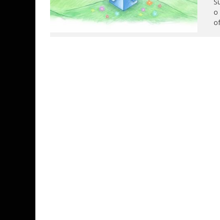
Su
o
of