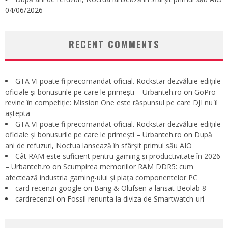
04/06/2026
RECENT COMMENTS
GTA VI poate fi precomandat oficial. Rockstar dezvăluie edițiile
oficiale și bonusurile pe care le primești – Urbanteh.ro
on
GoPro
revine în competiție: Mission One este răspunsul pe care DJI nu îl
aștepta
GTA VI poate fi precomandat oficial. Rockstar dezvăluie edițiile
oficiale și bonusurile pe care le primești – Urbanteh.ro
on
După
ani de refuzuri, Noctua lansează în sfârșit primul său AIO
Cât RAM este suficient pentru gaming și productivitate în 2026
– Urbanteh.ro
on
Scumpirea memoriilor RAM DDR5: cum
afectează industria gaming-ului și piața componentelor PC
card recenzii google
on
Bang & Olufsen a lansat Beolab 8
cardrecenzii
on
Fossil renunta la diviza de Smartwatch-uri