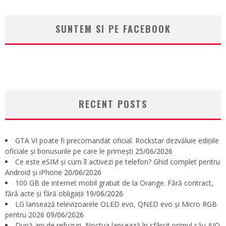
SUNTEM SI PE FACEBOOK
RECENT POSTS
GTA VI poate fi precomandat oficial. Rockstar dezvăluie edițiile
oficiale și bonusurile pe care le primești
25/06/2026
Ce este eSIM și cum îl activezi pe telefon? Ghid complet pentru
Android și iPhone
20/06/2026
100 GB de internet mobil gratuit de la Orange. Fără contract,
fără acte și fără obligații
19/06/2026
LG lansează televizoarele OLED evo, QNED evo și Micro RGB
pentru 2026
09/06/2026
După ani de refuzuri, Noctua lansează în sfârșit primul său AIO