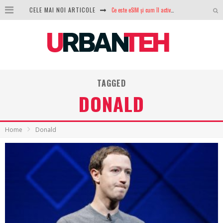
CELE MAI NOI ARTICOLE
Ce este eSIM și cum îl activezi pe telefon? Ghid complet pentru Android și iPhone
100 GB de internet mobil gratuit de la Orange. Fără contract, fără acte și fără obligații
LG lansează televizoarele OLED evo, QNED evo și Micro RGB pentru 2026
După ani de refuzuri, Noctua lansează în sfârșit primul său AIO
TAGGED
GoPro revine în competiție: Mission One este răspunsul pe care DJI nu îl aștepta
DONALD
Analiza producției fotovoltaice în România – cât produce un sistem solar pe timp de iarnă?
NVIDIA avertizează: memoria RAM și SSD-urile ar putea deveni și mai scumpe în perioada următoare
Home
Donald
GTA VI poate fi precomandat oficial. Rockstar dezvăluie edițiile oficiale și bonusurile pe care le primești