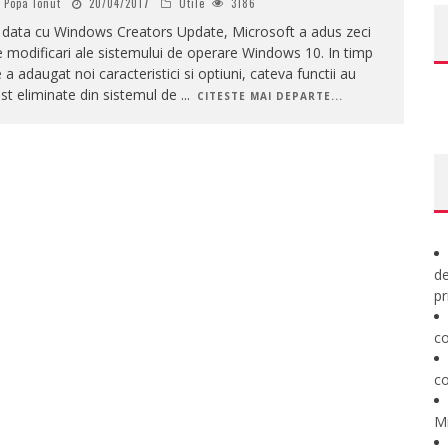
Popa Ionut
20/04/2017
Utile
3186
 data cu Windows Creators Update, Microsoft a adus zeci
 modificari ale sistemului de operare Windows 10. In timp
 a adaugat noi caracteristici si optiuni, cateva functii au
st eliminate din sistemul de
...
CITESTE MAI DEPARTE...
de
pr
co
co
M