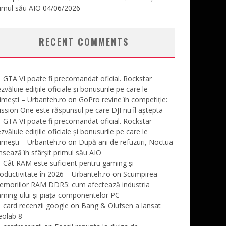
imul său AIO
04/06/2026
RECENT COMMENTS
GTA VI poate fi precomandat oficial. Rockstar
zvăluie edițiile oficiale și bonusurile pe care le
imești – Urbanteh.ro
on
GoPro revine în competiție:
ssion One este răspunsul pe care DJI nu îl aștepta
GTA VI poate fi precomandat oficial. Rockstar
zvăluie edițiile oficiale și bonusurile pe care le
imești – Urbanteh.ro
on
După ani de refuzuri, Noctua
nsează în sfârșit primul său AIO
Cât RAM este suficient pentru gaming și
oductivitate în 2026 – Urbanteh.ro
on
Scumpirea
emoriilor RAM DDR5: cum afectează industria
ming-ului și piața componentelor PC
card recenzii google
on
Bang & Olufsen a lansat
eolab 8