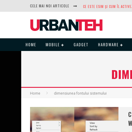
CELE MAI NOI ARTICOLE
DUPĂ ANI DE REFUZURI, NOCTUA
HOME
MOBILE
GADGET
HARDWARE
DIM
Home
dimensiunea fontului sistemului
C
W