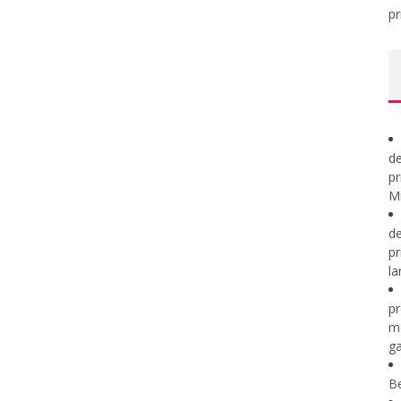
pr
de
pr
Mi
de
pr
la
pr
m
ga
B