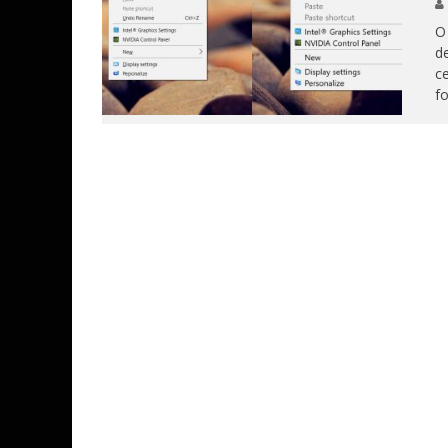
O
de
ce
fo