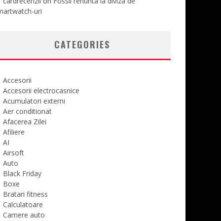
cardrecenzii
on
Fossil renunta la diviza de
martwatch-uri
CATEGORIES
Accesorii
Accesorii electrocasnice
Acumulatori externi
Aer conditionat
Afacerea Zilei
Afiliere
AI
Airsoft
Auto
Black Friday
Boxe
Bratari fitness
Calculatoare
Camere auto