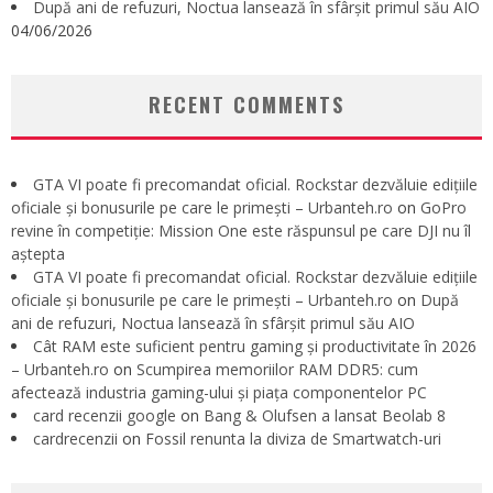
După ani de refuzuri, Noctua lansează în sfârșit primul său AIO
04/06/2026
RECENT COMMENTS
GTA VI poate fi precomandat oficial. Rockstar dezvăluie edițiile
oficiale și bonusurile pe care le primești – Urbanteh.ro
on
GoPro
revine în competiție: Mission One este răspunsul pe care DJI nu îl
aștepta
GTA VI poate fi precomandat oficial. Rockstar dezvăluie edițiile
oficiale și bonusurile pe care le primești – Urbanteh.ro
on
După
ani de refuzuri, Noctua lansează în sfârșit primul său AIO
Cât RAM este suficient pentru gaming și productivitate în 2026
– Urbanteh.ro
on
Scumpirea memoriilor RAM DDR5: cum
afectează industria gaming-ului și piața componentelor PC
card recenzii google
on
Bang & Olufsen a lansat Beolab 8
cardrecenzii
on
Fossil renunta la diviza de Smartwatch-uri