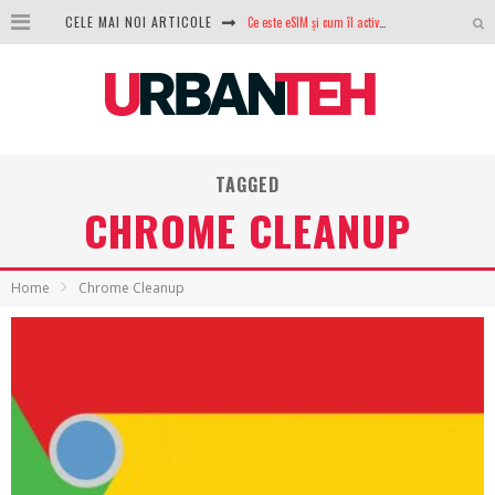
CELE MAI NOI ARTICOLE
Ce este eSIM și cum îl activezi pe telefon? Ghid complet pentru Android și iPhone
100 GB de internet mobil gratuit de la Orange. Fără contract, fără acte și fără obligații
LG lansează televizoarele OLED evo, QNED evo și Micro RGB pentru 2026
După ani de refuzuri, Noctua lansează în sfârșit primul său AIO
TAGGED
GoPro revine în competiție: Mission One este răspunsul pe care DJI nu îl aștepta
CHROME CLEANUP
Analiza producției fotovoltaice în România – cât produce un sistem solar pe timp de iarnă?
NVIDIA avertizează: memoria RAM și SSD-urile ar putea deveni și mai scumpe în perioada următoare
Home
Chrome Cleanup
GTA VI poate fi precomandat oficial. Rockstar dezvăluie edițiile oficiale și bonusurile pe care le primești