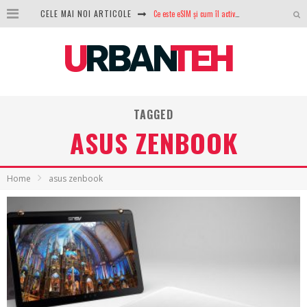
CELE MAI NOI ARTICOLE
100 GB de internet mobil gratuit de la Orange. Fără contract, fără acte și fără obligații
LG lansează televizoarele OLED evo, QNED evo și Micro RGB pentru 2026
După ani de refuzuri, Noctua lansează în sfârșit primul său AIO
GoPro revine în competiție: Mission One este răspunsul pe care DJI nu îl aștepta
TAGGED
Analiza producției fotovoltaice în România – cât produce un sistem solar pe timp de iarnă?
ASUS ZENBOOK
NVIDIA avertizează: memoria RAM și SSD-urile ar putea deveni și mai scumpe în perioada următoare
Home
asus zenbook
GTA VI poate fi precomandat oficial. Rockstar dezvăluie edițiile oficiale și bonusurile pe care le primești