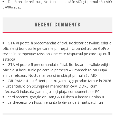
După ani de refuzuri, Noctua lansează în sfârșit primul său AIO
04/06/2026
RECENT COMMENTS
GTA VI poate fi precomandat oficial. Rockstar dezvăluie edițiile
oficiale și bonusurile pe care le primești – Urbanteh.ro
on
GoPro
revine în competiție: Mission One este răspunsul pe care DJI nu îl
aștepta
GTA VI poate fi precomandat oficial. Rockstar dezvăluie edițiile
oficiale și bonusurile pe care le primești – Urbanteh.ro
on
După
ani de refuzuri, Noctua lansează în sfârșit primul său AIO
Cât RAM este suficient pentru gaming și productivitate în 2026
– Urbanteh.ro
on
Scumpirea memoriilor RAM DDR5: cum
afectează industria gaming-ului și piața componentelor PC
card recenzii google
on
Bang & Olufsen a lansat Beolab 8
cardrecenzii
on
Fossil renunta la diviza de Smartwatch-uri