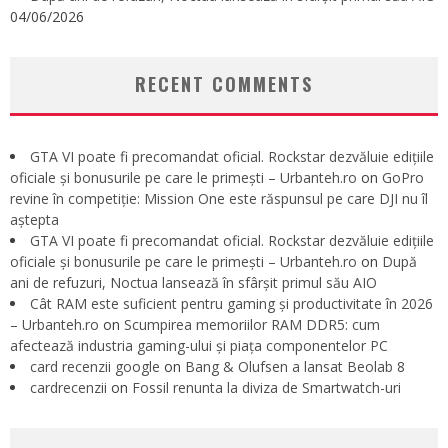
04/06/2026
RECENT COMMENTS
GTA VI poate fi precomandat oficial. Rockstar dezvăluie edițiile
oficiale și bonusurile pe care le primești – Urbanteh.ro
on
GoPro
revine în competiție: Mission One este răspunsul pe care DJI nu îl
aștepta
GTA VI poate fi precomandat oficial. Rockstar dezvăluie edițiile
oficiale și bonusurile pe care le primești – Urbanteh.ro
on
După
ani de refuzuri, Noctua lansează în sfârșit primul său AIO
Cât RAM este suficient pentru gaming și productivitate în 2026
– Urbanteh.ro
on
Scumpirea memoriilor RAM DDR5: cum
afectează industria gaming-ului și piața componentelor PC
card recenzii google
on
Bang & Olufsen a lansat Beolab 8
cardrecenzii
on
Fossil renunta la diviza de Smartwatch-uri