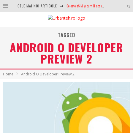
CELE MAI NOI ARTICOLE
Ce este eSIM și cum îl activezi pe telefon? Ghid complet pentru Android și iPhone
100 GB de internet mobil gratuit de la Orange. Fără contract, fără acte și fără obligații
LG lansează televizoarele OLED evo, QNED evo și Micro RGB pentru 2026
TAGGED
ANDROID O DEVELOPER
După ani de refuzuri, Noctua lansează în sfârșit primul său AIO
PREVIEW 2
GoPro revine în competiție: Mission One este răspunsul pe care DJI nu îl aștepta
Analiza producției fotovoltaice în România – cât produce un sistem solar pe timp de iarnă?
Home
Android O Developer Preview 2
NVIDIA avertizează: memoria RAM și SSD-urile ar putea deveni și mai scumpe în perioada următoare
GTA VI poate fi precomandat oficial. Rockstar dezvăluie edițiile oficiale și bonusurile pe care le primești