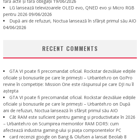
fără acte și fără obligații
19/06/2026
LG lansează televizoarele OLED evo, QNED evo și Micro RGB
pentru 2026
09/06/2026
După ani de refuzuri, Noctua lansează în sfârșit primul său AIO
04/06/2026
RECENT COMMENTS
GTA VI poate fi precomandat oficial. Rockstar dezvăluie edițiile
oficiale și bonusurile pe care le primești – Urbanteh.ro
on
GoPro
revine în competiție: Mission One este răspunsul pe care DJI nu îl
aștepta
GTA VI poate fi precomandat oficial. Rockstar dezvăluie edițiile
oficiale și bonusurile pe care le primești – Urbanteh.ro
on
După
ani de refuzuri, Noctua lansează în sfârșit primul său AIO
Cât RAM este suficient pentru gaming și productivitate în 2026
– Urbanteh.ro
on
Scumpirea memoriilor RAM DDR5: cum
afectează industria gaming-ului și piața componentelor PC
card recenzii google
on
Bang & Olufsen a lansat Beolab 8