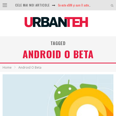
CELE MAI NOI ARTICOLE
100 GB de internet mobil gratuit de la Orange. Fără contract, fără acte și fără obligații
LG lansează televizoarele OLED evo, QNED evo și Micro RGB pentru 2026
După ani de refuzuri, Noctua lansează în sfârșit primul său AIO
GoPro revine în competiție: Mission One este răspunsul pe care DJI nu îl aștepta
TAGGED
ANDROID O BETA
Analiza producției fotovoltaice în România – cât produce un sistem solar pe timp de iarnă?
NVIDIA avertizează: memoria RAM și SSD-urile ar putea deveni și mai scumpe în perioada următoare
Home
Android O Beta
GTA VI poate fi precomandat oficial. Rockstar dezvăluie edițiile oficiale și bonusurile pe care le primești