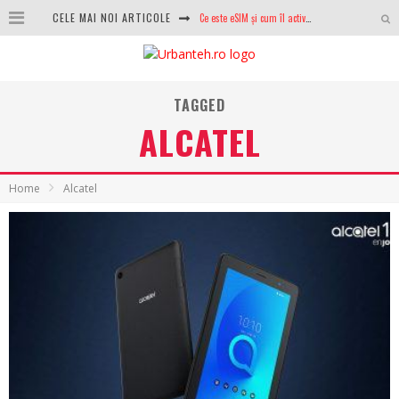
CELE MAI NOI ARTICOLE
100 GB de internet mobil gratuit de la Orange. Fără contract, fără acte și fără obligații
LG lansează televizoarele OLED evo, QNED evo și Micro RGB pentru 2026
După ani de refuzuri, Noctua lansează în sfârșit primul său AIO
TAGGED
ALCATEL
GoPro revine în competiție: Mission One este răspunsul pe care DJI nu îl aștepta
Analiza producției fotovoltaice în România – cât produce un sistem solar pe timp de iarnă?
Home
Alcatel
NVIDIA avertizează: memoria RAM și SSD-urile ar putea deveni și mai scumpe în perioada următoare
GTA VI poate fi precomandat oficial. Rockstar dezvăluie edițiile oficiale și bonusurile pe care le primești
Ce este eSIM și cum îl activezi pe telefon? Ghid complet pentru Android și iPhone