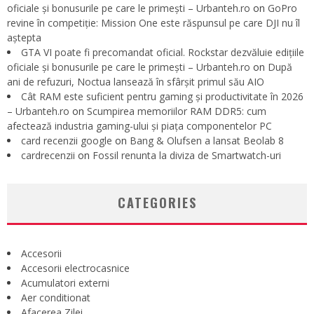
oficiale și bonusurile pe care le primești – Urbanteh.ro
on
GoPro
revine în competiție: Mission One este răspunsul pe care DJI nu îl
aștepta
GTA VI poate fi precomandat oficial. Rockstar dezvăluie edițiile
oficiale și bonusurile pe care le primești – Urbanteh.ro
on
După
ani de refuzuri, Noctua lansează în sfârșit primul său AIO
Cât RAM este suficient pentru gaming și productivitate în 2026
– Urbanteh.ro
on
Scumpirea memoriilor RAM DDR5: cum
afectează industria gaming-ului și piața componentelor PC
card recenzii google
on
Bang & Olufsen a lansat Beolab 8
cardrecenzii
on
Fossil renunta la diviza de Smartwatch-uri
CATEGORIES
Accesorii
Accesorii electrocasnice
Acumulatori externi
Aer conditionat
Afacerea Zilei