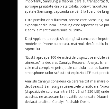
importanți, Samsung și Xiaomi, care au transportat 9,4
aproape jumătate din piața totală, potrivit raportulu
spatele Samsung, capcandu-se până la liderul de lung
Lista primilor cinci furnizori, printre care Samsung, X
expedițiilor din India. Samsung este raportat că va pr
Xiaomi a mărit transferurile cu 290%.
Deși Apple nu a reușit să ajungă să concureze împotriva
modelelor iPhone au crescut mai mult decât dublu la pes
raportului.
“Există aproape 100 de mărci de dispozitive mobile vân
trimestru”, a declarat Canalys Research Analyst Ishan D
cele mai complexe peisaje ale canalului, dar cu barier
smartphone-urilor scăzute și explozia LTE sunt princi
Analiștii Canalys consideră că cererea tot mai mare 
depășească Samsung în trimestrele următoare. “Xiaomi
(dispozitivele cu pretul intre 915 LEI si 1.220 LEI) u
acestea, ne asteptam la inovatiile continuate, Xiaom
declarat analistul Canalys Rushabh Doshi.