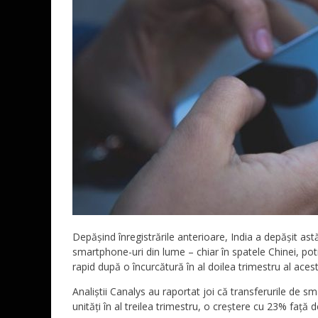
Depășind înregistrările anterioare, India a depășit as
smartphone-uri din lume – chiar în spatele Chinei, potr
rapid după o încurcătură în al doilea trimestru al acest
Analiștii Canalys au raportat joi că transferurile de s
unități în al treilea trimestru, o creștere cu 23% față 