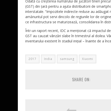
Odată cu creșterea numărului de jucători tineri precum
(GST) din țară pentru a ajuta distribuitorii de smartp
interstatale. “Impozitele indirecte reduse au adăugat noi
amănuntul pot servi dincolo de regiunile lor de origin
ce infrastructura se maturizează, consolidarea în distr
Într-un raport recent, IDC a menționat că impactul dem
GST au cauzat vânzări slabe în trimestrul al doilea. Vâ
inventarului existent în stadiul inițial – înainte de a în
2017
India
samsung
Xiaomi
SHARE ON: