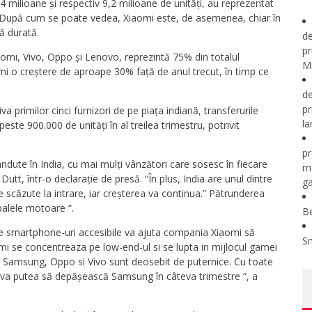
 milioane și respectiv 9,2 milioane de unități, au reprezentat
i. După cum se poate vedea, Xiaomi este, de asemenea, chiar în
ă durată.
de
pr
iaomi, Vivo, Oppo și Lenovo, reprezintă 75% din totalul
Mi
imi o creștere de aproape 30% față de anul trecut, în timp ce
de
pr
 primilor cinci furnizori de pe piața indiană, transferurile
la
te 900.000 de unități în al treilea trimestru, potrivit
pr
dute în India, cu mai mulți vânzători care sosesc în fiecare
m
utt, într-o declarație de presă. “În plus, India are unul dintre
ga
e scăzute la intrare, iar creșterea va continua.” Pătrunderea
palele motoare “.
B
de smartphone-uri accesibile va ajuta compania Xiaomi să
S
 se concentreaza pe low-end-ul si se lupta in mijlocul gamei
nde Samsung, Oppo si Vivo sunt deosebit de puternice. Cu toate
i va putea să depășească Samsung în câteva trimestre “, a