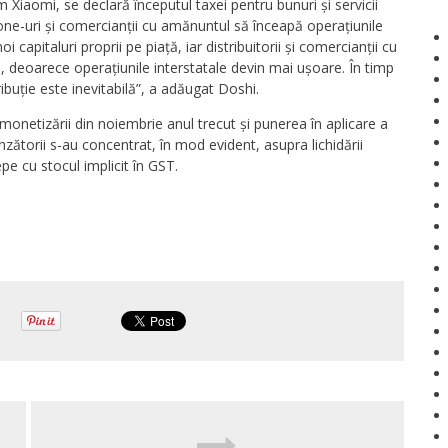
 Xiaomi, se declară începutul taxei pentru bunuri și servicii
hone-uri și comercianții cu amănuntul să înceapă operațiunile
 capitaluri proprii pe piață, iar distribuitorii și comercianții cu
e, deoarece operațiunile interstatale devin mai ușoare. În timp
ibuție este inevitabilă”, a adăugat Doshi.
onetizării din noiembrie anul trecut și punerea în aplicare a
nzătorii s-au concentrat, în mod evident, asupra lichidării
cepe cu stocul implicit în GST.