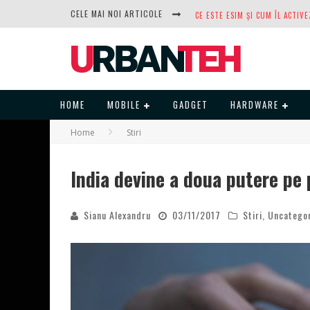
CELE MAI NOI ARTICOLE
DUPĂ ANI DE REFUZURI, NOCTUA
HOME
MOBILE
GADGET
HARDWARE
Home
Stiri
India devine a doua putere pe
Sianu Alexandru
03/11/2017
Stiri
,
Uncatego