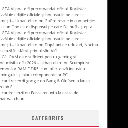
GTA VI poate fi precomandat oficial. Rockstar
zvăluie edițiile oficiale și bonusurile pe care le
imești – Urbanteh.ro
on
GoPro revine în competiție:
ssion One este răspunsul pe care DJI nu îl aștepta
GTA VI poate fi precomandat oficial. Rockstar
zvăluie edițiile oficiale și bonusurile pe care le
imești – Urbanteh.ro
on
După ani de refuzuri, Noctua
nsează în sfârșit primul său AIO
Cât RAM este suficient pentru gaming și
oductivitate în 2026 – Urbanteh.ro
on
Scumpirea
emoriilor RAM DDR5: cum afectează industria
ming-ului și piața componentelor PC
card recenzii google
on
Bang & Olufsen a lansat
eolab 8
cardrecenzii
on
Fossil renunta la diviza de
martwatch-uri
CATEGORIES