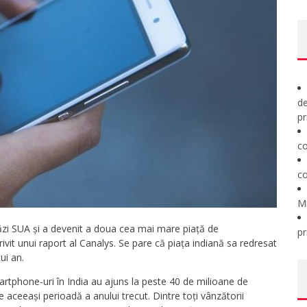
de
pr
co
co
M
tăzi SUA și a devenit a doua cea mai mare piață de
pr
ivit unui raport al Canalys. Se pare că piața indiană sa redresat
ui an.
martphone-uri în India au ajuns la peste 40 de milioane de
de aceeași perioadă a anului trecut. Dintre toți vânzătorii