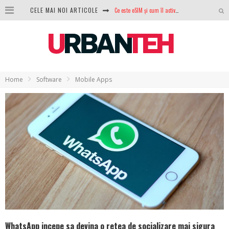
CELE MAI NOI ARTICOLE
100 GB de internet mobil gratuit de la Orange. Fără contract, fără acte și fără obligații
LG lansează televizoarele OLED evo, QNED evo și Micro RGB pentru 2026
După ani de refuzuri, Noctua lansează în sfârșit primul său AIO
GoPro revine în competiție: Mission One este răspunsul pe care DJI nu îl aștepta
Home
Software
Mobile Apps
Analiza producției fotovoltaice în România – cât produce un sistem solar pe timp de iarnă?
NVIDIA avertizează: memoria RAM și SSD-urile ar putea deveni și mai scumpe în perioada următoare
GTA VI poate fi precomandat oficial. Rockstar dezvăluie edițiile oficiale și bonusurile pe care le primești
WhatsApp incepe sa devina o retea de socializare mai sigura