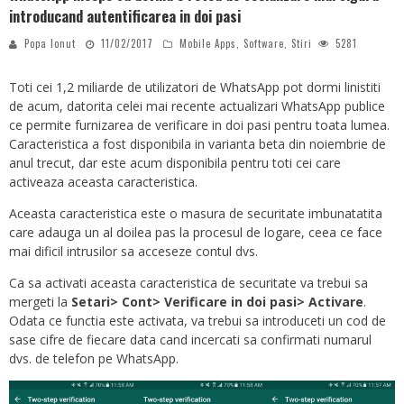
introducand autentificarea in doi pasi
Popa Ionut
11/02/2017
Mobile Apps
,
Software
,
Stiri
5281
Toti cei 1,2 miliarde de utilizatori de WhatsApp pot dormi linistiti
de acum, datorita celei mai recente actualizari WhatsApp publice
ce permite furnizarea de verificare in doi pasi pentru toata lumea.
Caracteristica a fost disponibila in varianta beta din noiembrie de
anul trecut, dar este acum disponibila pentru toti cei care
activeaza aceasta caracteristica.
Aceasta caracteristica este o masura de securitate imbunatatita
care adauga un al doilea pas la procesul de logare, ceea ce face
mai dificil intrusilor sa acceseze contul dvs.
Ca sa activati aceasta caracteristica de securitate va trebui sa
mergeti la
Setari> Cont> Verificare in doi pasi> Activare
.
Odata ce functia este activata, va trebui sa introduceti un cod de
sase cifre de fiecare data cand incercati sa confirmati numarul
dvs. de telefon pe WhatsApp.