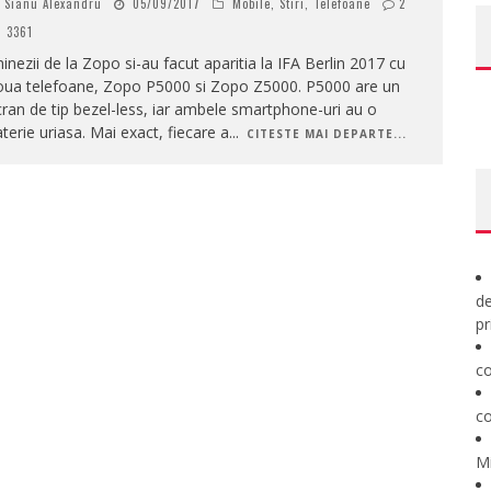
Sianu Alexandru
05/09/2017
Mobile
,
Stiri
,
Telefoane
2
3361
inezii de la Zopo si-au facut aparitia la IFA Berlin 2017 cu
oua telefoane, Zopo P5000 si Zopo Z5000. P5000 are un
ran de tip bezel-less, iar ambele smartphone-uri au o
terie uriasa. Mai exact, fiecare a
...
CITESTE MAI DEPARTE...
de
pr
co
co
M