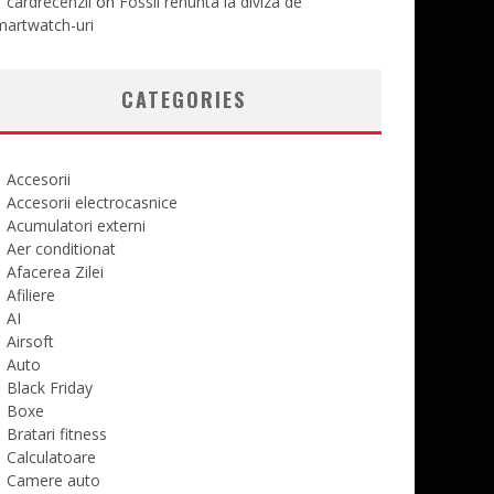
cardrecenzii
on
Fossil renunta la diviza de
martwatch-uri
CATEGORIES
Accesorii
Accesorii electrocasnice
Acumulatori externi
Aer conditionat
Afacerea Zilei
Afiliere
AI
Airsoft
Auto
Black Friday
Boxe
Bratari fitness
Calculatoare
Camere auto