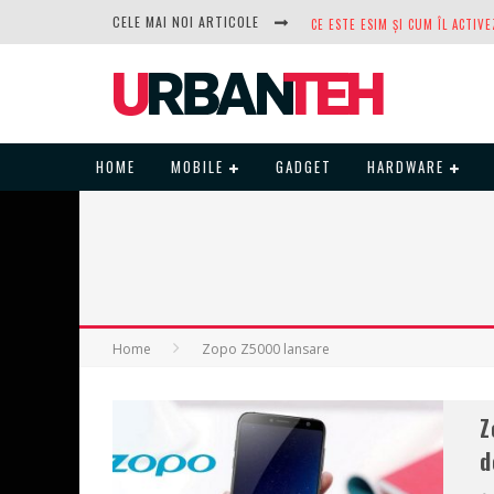
CELE MAI NOI ARTICOLE
DUPĂ ANI DE REFUZURI, NOCTUA
HOME
MOBILE
GADGET
HARDWARE
Home
Zopo Z5000 lansare
Z
d