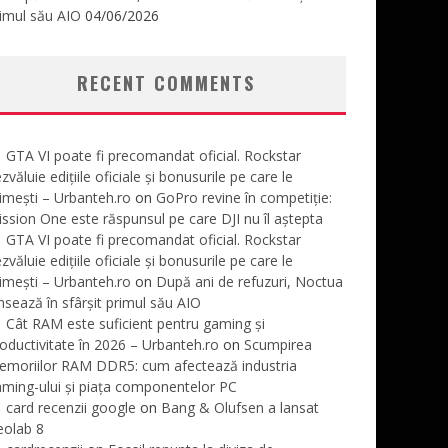
imul său AIO
04/06/2026
RECENT COMMENTS
GTA VI poate fi precomandat oficial. Rockstar
zvăluie edițiile oficiale și bonusurile pe care le
imești – Urbanteh.ro
on
GoPro revine în competiție:
ssion One este răspunsul pe care DJI nu îl aștepta
GTA VI poate fi precomandat oficial. Rockstar
zvăluie edițiile oficiale și bonusurile pe care le
imești – Urbanteh.ro
on
După ani de refuzuri, Noctua
nsează în sfârșit primul său AIO
Cât RAM este suficient pentru gaming și
oductivitate în 2026 – Urbanteh.ro
on
Scumpirea
emoriilor RAM DDR5: cum afectează industria
ming-ului și piața componentelor PC
card recenzii google
on
Bang & Olufsen a lansat
eolab 8