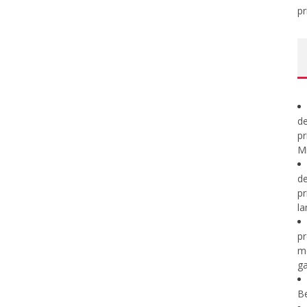
pr
de
pr
Mi
de
pr
la
pr
m
ga
B