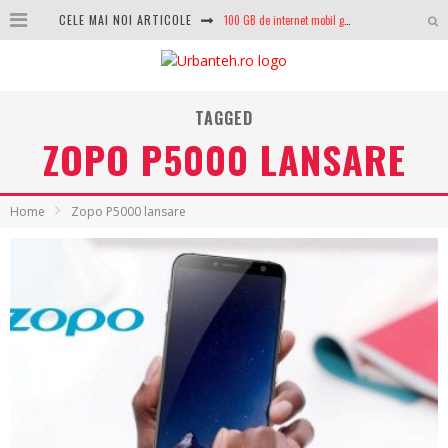
CELE MAI NOI ARTICOLE
100 GB de internet mobil gratuit de la Orange. Fără contract, fără acte și fără obligații
LG lansează televizoarele OLED evo, QNED evo și Micro RGB pentru 2026
După ani de refuzuri, Noctua lansează în sfârșit primul său AIO
TAGGED
ZOPO P5000 LANSARE
GoPro revine în competiție: Mission One este răspunsul pe care DJI nu îl aștepta
Analiza producției fotovoltaice în România – cât produce un sistem solar pe timp de iarnă?
Home
Zopo P5000 lansare
NVIDIA avertizează: memoria RAM și SSD-urile ar putea deveni și mai scumpe în perioada următoare
GTA VI poate fi precomandat oficial. Rockstar dezvăluie edițiile oficiale și bonusurile pe care le primești
Ce este eSIM și cum îl activezi pe telefon? Ghid complet pentru Android și iPhone