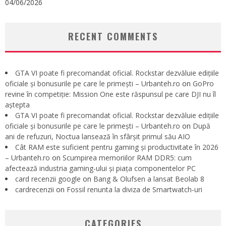
04/06/2026
RECENT COMMENTS
GTA VI poate fi precomandat oficial. Rockstar dezvăluie edițiile
oficiale și bonusurile pe care le primești – Urbanteh.ro
on
GoPro
revine în competiție: Mission One este răspunsul pe care DJI nu îl
aștepta
GTA VI poate fi precomandat oficial. Rockstar dezvăluie edițiile
oficiale și bonusurile pe care le primești – Urbanteh.ro
on
După
ani de refuzuri, Noctua lansează în sfârșit primul său AIO
Cât RAM este suficient pentru gaming și productivitate în 2026
– Urbanteh.ro
on
Scumpirea memoriilor RAM DDR5: cum
afectează industria gaming-ului și piața componentelor PC
card recenzii google
on
Bang & Olufsen a lansat Beolab 8
cardrecenzii
on
Fossil renunta la diviza de Smartwatch-uri
CATEGORIES