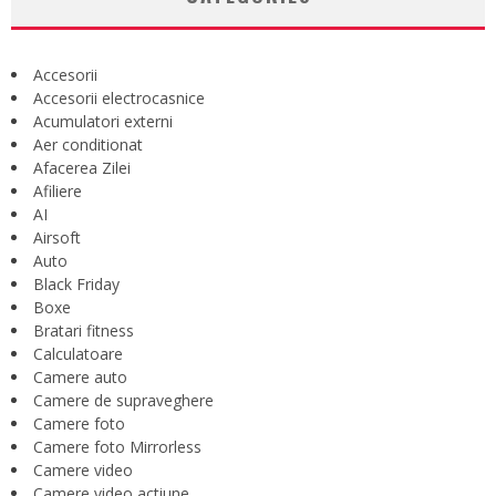
Accesorii
Accesorii electrocasnice
Acumulatori externi
Aer conditionat
Afacerea Zilei
Afiliere
AI
Airsoft
Auto
Black Friday
Boxe
Bratari fitness
Calculatoare
Camere auto
Camere de supraveghere
Camere foto
Camere foto Mirrorless
Camere video
Camere video actiune