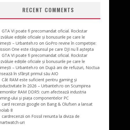
RECENT COMMENTS
GTA VI poate fi precomandat oficial. Rockstar
zvăluie edițiile oficiale și bonusurile pe care le
imești – Urbanteh.ro
on
GoPro revine în competiție:
ssion One este răspunsul pe care DJI nu îl aștepta
GTA VI poate fi precomandat oficial. Rockstar
zvăluie edițiile oficiale și bonusurile pe care le
imești – Urbanteh.ro
on
După ani de refuzuri, Noctua
nsează în sfârșit primul său AIO
Cât RAM este suficient pentru gaming și
oductivitate în 2026 – Urbanteh.ro
on
Scumpirea
emoriilor RAM DDR5: cum afectează industria
ming-ului și piața componentelor PC
card recenzii google
on
Bang & Olufsen a lansat
eolab 8
cardrecenzii
on
Fossil renunta la diviza de
martwatch-uri