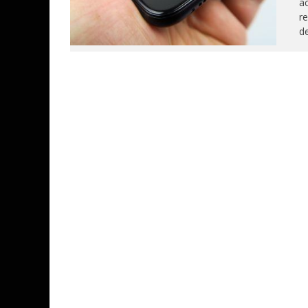
ac
re
de