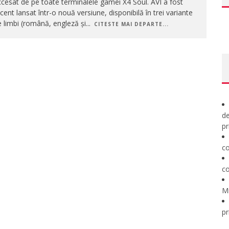
cesat de pe toate terminalele gamei X4 Soul. AVI a fost
cent lansat într-o nouă versiune, disponibilă în trei variante
 limbi (română, engleză și
...
CITESTE MAI DEPARTE...
de
pr
co
co
M
pr