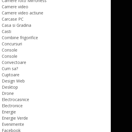
Camere foto Mirrorless
Camere video
Camere video actiune
Carcase PC
Casa si Gradina
Casti
Combine frigorifice
Concursuri
Console
Console
Convectoare
Cum sa?
Cuptoare
Design Web
Desktop
Drone
Electrocasnice
Electronice
Energie
Energie Verde
Evenimente
Facebook