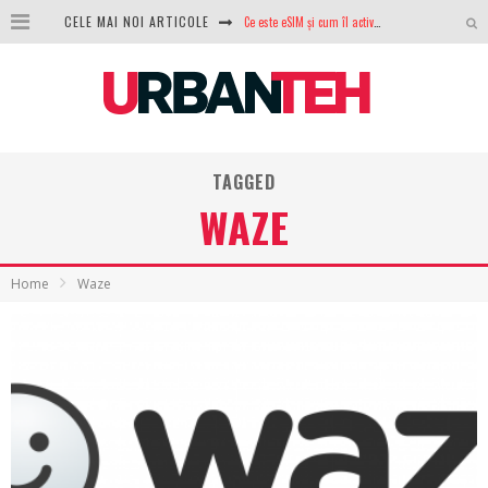
Ce este eSIM și cum îl activezi pe telefon? Ghid complet pentru Android și iPhone
CELE MAI NOI ARTICOLE
100 GB de internet mobil gratuit de la Orange. Fără contract, fără acte și fără obligații
LG lansează televizoarele OLED evo, QNED evo și Micro RGB pentru 2026
După ani de refuzuri, Noctua lansează în sfârșit primul său AIO
TAGGED
GoPro revine în competiție: Mission One este răspunsul pe care DJI nu îl aștepta
WAZE
Analiza producției fotovoltaice în România – cât produce un sistem solar pe timp de iarnă?
NVIDIA avertizează: memoria RAM și SSD-urile ar putea deveni și mai scumpe în perioada următoare
Home
Waze
GTA VI poate fi precomandat oficial. Rockstar dezvăluie edițiile oficiale și bonusurile pe care le primești