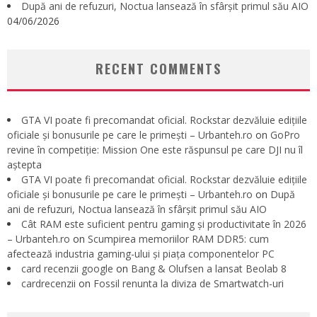
După ani de refuzuri, Noctua lansează în sfârșit primul său AIO
04/06/2026
RECENT COMMENTS
GTA VI poate fi precomandat oficial. Rockstar dezvăluie edițiile
oficiale și bonusurile pe care le primești – Urbanteh.ro
on
GoPro
revine în competiție: Mission One este răspunsul pe care DJI nu îl
aștepta
GTA VI poate fi precomandat oficial. Rockstar dezvăluie edițiile
oficiale și bonusurile pe care le primești – Urbanteh.ro
on
După
ani de refuzuri, Noctua lansează în sfârșit primul său AIO
Cât RAM este suficient pentru gaming și productivitate în 2026
– Urbanteh.ro
on
Scumpirea memoriilor RAM DDR5: cum
afectează industria gaming-ului și piața componentelor PC
card recenzii google
on
Bang & Olufsen a lansat Beolab 8
cardrecenzii
on
Fossil renunta la diviza de Smartwatch-uri