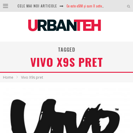
CELE MAI NOI ARTICOLE
Ce este eSIM și cum îl activezi pe telefon? Ghid complet pentru Android și iPhone
100 GB de internet mobil gratuit de la Orange. Fără contract, fără acte și fără obligații
LG lansează televizoarele OLED evo, QNED evo și Micro RGB pentru 2026
După ani de refuzuri, Noctua lansează în sfârșit primul său AIO
TAGGED
GoPro revine în competiție: Mission One este răspunsul pe care DJI nu îl aștepta
VIVO X9S PRET
Analiza producției fotovoltaice în România – cât produce un sistem solar pe timp de iarnă?
NVIDIA avertizează: memoria RAM și SSD-urile ar putea deveni și mai scumpe în perioada următoare
Home
Vivo X9s pret
GTA VI poate fi precomandat oficial. Rockstar dezvăluie edițiile oficiale și bonusurile pe care le primești