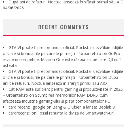
După ani de refuzuri, Noctua lansează în sfârșit primul său AIO
04/06/2026
RECENT COMMENTS
GTA VI poate fi precomandat oficial. Rockstar dezvăluie edițiile
oficiale și bonusurile pe care le primești – Urbanteh.ro
on
GoPro
revine în competiție: Mission One este răspunsul pe care DJI nu îl
aștepta
GTA VI poate fi precomandat oficial. Rockstar dezvăluie edițiile
oficiale și bonusurile pe care le primești – Urbanteh.ro
on
După
ani de refuzuri, Noctua lansează în sfârșit primul său AIO
Cât RAM este suficient pentru gaming și productivitate în 2026
– Urbanteh.ro
on
Scumpirea memoriilor RAM DDR5: cum
afectează industria gaming-ului și piața componentelor PC
card recenzii google
on
Bang & Olufsen a lansat Beolab 8
cardrecenzii
on
Fossil renunta la diviza de Smartwatch-uri