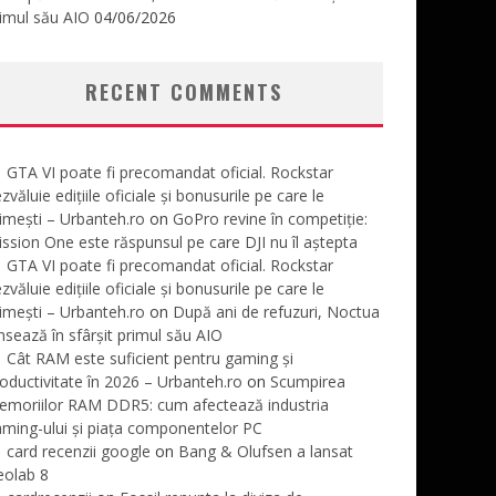
imul său AIO
04/06/2026
RECENT COMMENTS
GTA VI poate fi precomandat oficial. Rockstar
zvăluie edițiile oficiale și bonusurile pe care le
imești – Urbanteh.ro
on
GoPro revine în competiție:
ssion One este răspunsul pe care DJI nu îl aștepta
GTA VI poate fi precomandat oficial. Rockstar
zvăluie edițiile oficiale și bonusurile pe care le
imești – Urbanteh.ro
on
După ani de refuzuri, Noctua
nsează în sfârșit primul său AIO
Cât RAM este suficient pentru gaming și
oductivitate în 2026 – Urbanteh.ro
on
Scumpirea
emoriilor RAM DDR5: cum afectează industria
ming-ului și piața componentelor PC
card recenzii google
on
Bang & Olufsen a lansat
eolab 8