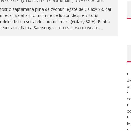
Popa Ionut
06/03/2017
Mobile
,
Stiri
,
Telefoane
3436
fost o saptamana plina de zvonuri legate de Galaxy S8, dar
 reusit sa aflam o multime de lucruri despre viitorul
delul de top si fratele sau mai mare (Galaxy S8 +). Pentru
nceput am aflat ca Samsung v
...
CITESTE MAI DEPARTE...
de
pr
co
co
M