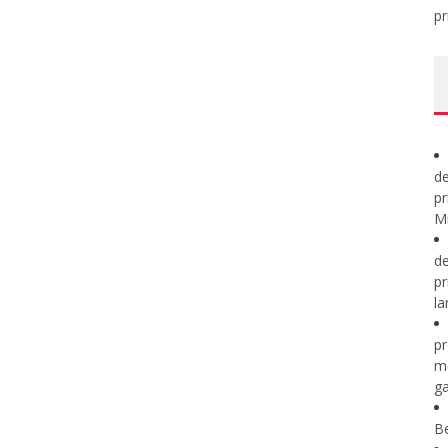
pr
de
pr
Mi
de
pr
la
pr
m
ga
B