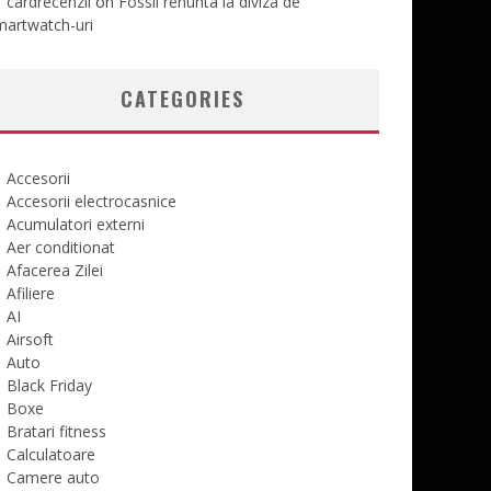
cardrecenzii
on
Fossil renunta la diviza de
martwatch-uri
CATEGORIES
Accesorii
Accesorii electrocasnice
Acumulatori externi
Aer conditionat
Afacerea Zilei
Afiliere
AI
Airsoft
Auto
Black Friday
Boxe
Bratari fitness
Calculatoare
Camere auto