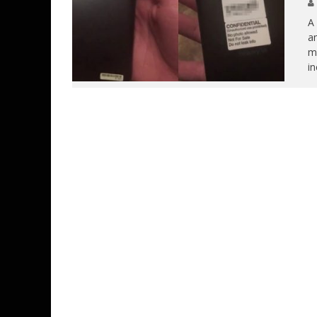
A 
am
mo
i