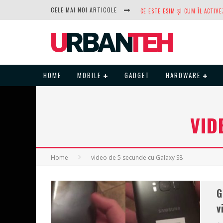
CELE MAI NOI ARTICOLE
DUPĂ ANI DE REFUZURI, NOCTUA
HOME
MOBILE
GADGET
HARDWARE
VID
Home
video de 5 secunde cu Galaxy S8
G
v