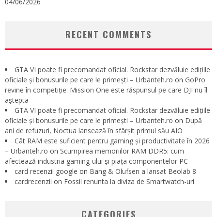
04/06/2026
RECENT COMMENTS
GTA VI poate fi precomandat oficial. Rockstar dezvăluie edițiile
oficiale și bonusurile pe care le primești – Urbanteh.ro
on
GoPro
revine în competiție: Mission One este răspunsul pe care DJI nu îl
aștepta
GTA VI poate fi precomandat oficial. Rockstar dezvăluie edițiile
oficiale și bonusurile pe care le primești – Urbanteh.ro
on
După
ani de refuzuri, Noctua lansează în sfârșit primul său AIO
Cât RAM este suficient pentru gaming și productivitate în 2026
– Urbanteh.ro
on
Scumpirea memoriilor RAM DDR5: cum
afectează industria gaming-ului și piața componentelor PC
card recenzii google
on
Bang & Olufsen a lansat Beolab 8
cardrecenzii
on
Fossil renunta la diviza de Smartwatch-uri
CATEGORIES