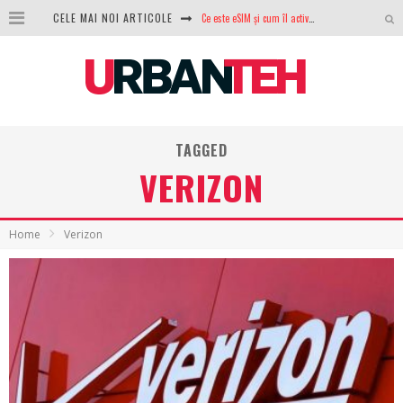
CELE MAI NOI ARTICOLE
100 GB de internet mobil gratuit de la Orange. Fără contract, fără acte și fără obligații
LG lansează televizoarele OLED evo, QNED evo și Micro RGB pentru 2026
După ani de refuzuri, Noctua lansează în sfârșit primul său AIO
GoPro revine în competiție: Mission One este răspunsul pe care DJI nu îl aștepta
TAGGED
Analiza producției fotovoltaice în România – cât produce un sistem solar pe timp de iarnă?
VERIZON
NVIDIA avertizează: memoria RAM și SSD-urile ar putea deveni și mai scumpe în perioada următoare
Home
Verizon
GTA VI poate fi precomandat oficial. Rockstar dezvăluie edițiile oficiale și bonusurile pe care le primești