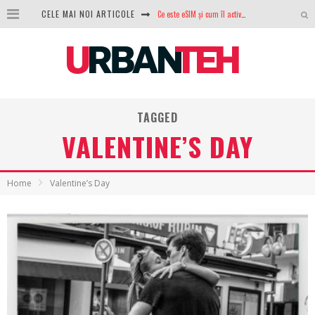
CELE MAI NOI ARTICOLE
Ce este eSIM și cum îl activezi pe telefon? Ghid complet pentru Android și iPhone
100 GB de internet mobil gratuit de la Orange. Fără contract, fără acte și fără obligații
LG lansează televizoarele OLED evo, QNED evo și Micro RGB pentru 2026
După ani de refuzuri, Noctua lansează în sfârșit primul său AIO
TAGGED
GoPro revine în competiție: Mission One este răspunsul pe care DJI nu îl aștepta
VALENTINE’S DAY
Analiza producției fotovoltaice în România – cât produce un sistem solar pe timp de iarnă?
NVIDIA avertizează: memoria RAM și SSD-urile ar putea deveni și mai scumpe în perioada următoare
Home
Valentine’s Day
GTA VI poate fi precomandat oficial. Rockstar dezvăluie edițiile oficiale și bonusurile pe care le primești