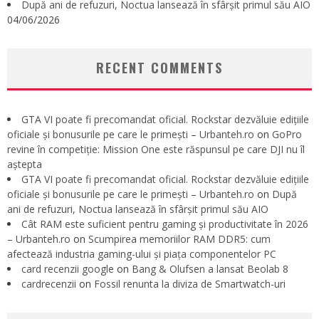
După ani de refuzuri, Noctua lansează în sfârșit primul său AIO
04/06/2026
RECENT COMMENTS
GTA VI poate fi precomandat oficial. Rockstar dezvăluie edițiile
oficiale și bonusurile pe care le primești – Urbanteh.ro
on
GoPro
revine în competiție: Mission One este răspunsul pe care DJI nu îl
aștepta
GTA VI poate fi precomandat oficial. Rockstar dezvăluie edițiile
oficiale și bonusurile pe care le primești – Urbanteh.ro
on
După
ani de refuzuri, Noctua lansează în sfârșit primul său AIO
Cât RAM este suficient pentru gaming și productivitate în 2026
– Urbanteh.ro
on
Scumpirea memoriilor RAM DDR5: cum
afectează industria gaming-ului și piața componentelor PC
card recenzii google
on
Bang & Olufsen a lansat Beolab 8
cardrecenzii
on
Fossil renunta la diviza de Smartwatch-uri