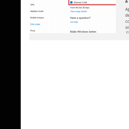
Ap
de
co
si
C