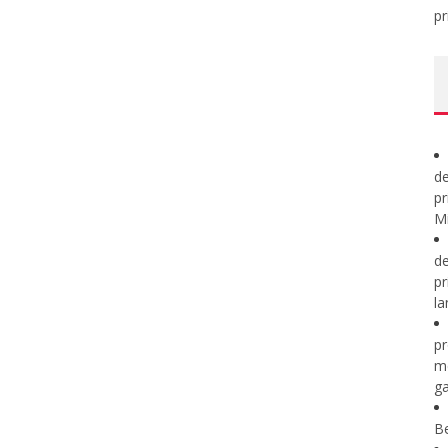
pr
de
pr
Mi
de
pr
la
pr
m
ga
B