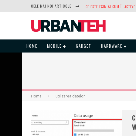
CELE MAI NOI ARTICOLE
DUPĂ ANI DE REFUZURI, NOCTUA
HOME
MOBILE
GADGET
HARDWARE
Home
utilizarea datelor
C
W