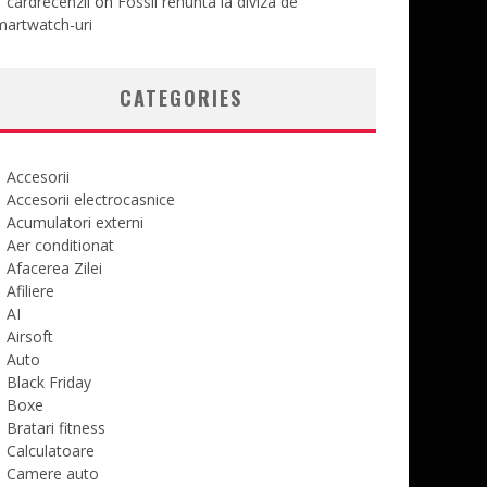
cardrecenzii
on
Fossil renunta la diviza de
martwatch-uri
CATEGORIES
Accesorii
Accesorii electrocasnice
Acumulatori externi
Aer conditionat
Afacerea Zilei
Afiliere
AI
Airsoft
Auto
Black Friday
Boxe
Bratari fitness
Calculatoare
Camere auto