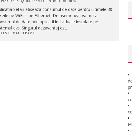
Popa Ionut
08/05/2017
Utile
3074
licatia Setari afiseaza consumul de date pentru ultimele 30
 zile pe WiFi si pe Ethernet. De asemenea, va arata
nsumul de date prin aplicatii individuale instalate pe
stemul dvs. Singurul dezavantaj est
...
ITESTE MAI DEPARTE...
de
pr
co
co
M