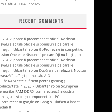
imul său AIO
04/06/2026
RECENT COMMENTS
GTA VI poate fi precomandat oficial. Rockstar
zvăluie edițiile oficiale și bonusurile pe care le
imești – Urbanteh.ro
on
GoPro revine în competiție:
ssion One este răspunsul pe care DJI nu îl aștepta
GTA VI poate fi precomandat oficial. Rockstar
zvăluie edițiile oficiale și bonusurile pe care le
imești – Urbanteh.ro
on
După ani de refuzuri, Noctua
nsează în sfârșit primul său AIO
Cât RAM este suficient pentru gaming și
oductivitate în 2026 – Urbanteh.ro
on
Scumpirea
emoriilor RAM DDR5: cum afectează industria
ming-ului și piața componentelor PC
card recenzii google
on
Bang & Olufsen a lansat
eolab 8