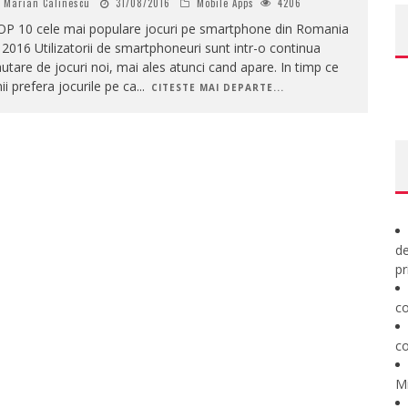
Marian Calinescu
31/08/2016
Mobile Apps
4206
OP 10 cele mai populare jocuri pe smartphone din Romania
 2016 Utilizatorii de smartphoneuri sunt intr-o continua
utare de jocuri noi, mai ales atunci cand apare. In timp ce
ii prefera jocurile pe ca
...
CITESTE MAI DEPARTE...
de
pr
co
co
M