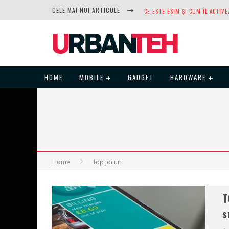
CELE MAI NOI ARTICOLE
DUPĂ ANI DE REFUZURI, NOCTUA
HOME
MOBILE
GADGET
HARDWARE
Home
top jocuri
T
s