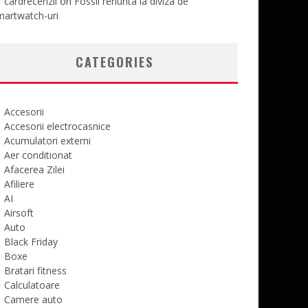
cardrecenzii
on
Fossil renunta la diviza de
martwatch-uri
CATEGORIES
Accesorii
Accesorii electrocasnice
Acumulatori externi
Aer conditionat
Afacerea Zilei
Afiliere
AI
Airsoft
Auto
Black Friday
Boxe
Bratari fitness
Calculatoare
Camere auto