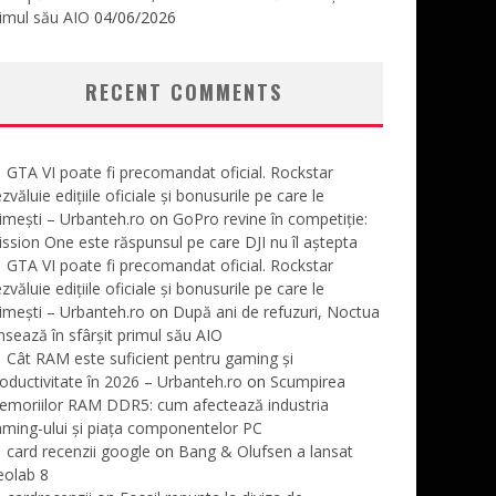
imul său AIO
04/06/2026
RECENT COMMENTS
GTA VI poate fi precomandat oficial. Rockstar
zvăluie edițiile oficiale și bonusurile pe care le
imești – Urbanteh.ro
on
GoPro revine în competiție:
ssion One este răspunsul pe care DJI nu îl aștepta
GTA VI poate fi precomandat oficial. Rockstar
zvăluie edițiile oficiale și bonusurile pe care le
imești – Urbanteh.ro
on
După ani de refuzuri, Noctua
nsează în sfârșit primul său AIO
Cât RAM este suficient pentru gaming și
oductivitate în 2026 – Urbanteh.ro
on
Scumpirea
emoriilor RAM DDR5: cum afectează industria
ming-ului și piața componentelor PC
card recenzii google
on
Bang & Olufsen a lansat
eolab 8