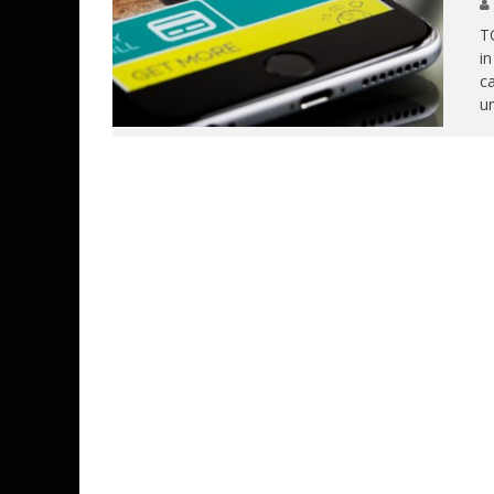
T
in
ca
un