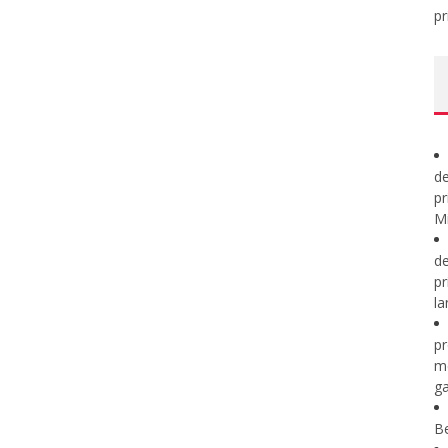
pr
de
pr
Mi
de
pr
la
pr
m
ga
B