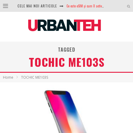
CELE MAI NOI ARTICOLE
Ce este eSIM și cum îl activezi pe telefon? Ghid complet pentru Android și iPhone
100 GB de internet mobil gratuit de la Orange. Fără contract, fără acte și fără obligații
LG lansează televizoarele OLED evo, QNED evo și Micro RGB pentru 2026
După ani de refuzuri, Noctua lansează în sfârșit primul său AIO
TAGGED
GoPro revine în competiție: Mission One este răspunsul pe care DJI nu îl aștepta
TOCHIC ME103S
Analiza producției fotovoltaice în România – cât produce un sistem solar pe timp de iarnă?
NVIDIA avertizează: memoria RAM și SSD-urile ar putea deveni și mai scumpe în perioada următoare
Home
TOCHIC ME103S
GTA VI poate fi precomandat oficial. Rockstar dezvăluie edițiile oficiale și bonusurile pe care le primești