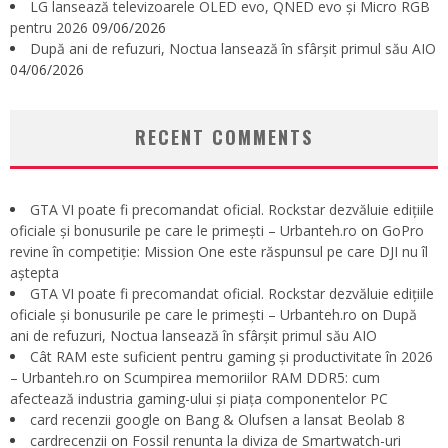
LG lansează televizoarele OLED evo, QNED evo și Micro RGB
pentru 2026
09/06/2026
După ani de refuzuri, Noctua lansează în sfârșit primul său AIO
04/06/2026
RECENT COMMENTS
GTA VI poate fi precomandat oficial. Rockstar dezvăluie edițiile
oficiale și bonusurile pe care le primești – Urbanteh.ro
on
GoPro
revine în competiție: Mission One este răspunsul pe care DJI nu îl
aștepta
GTA VI poate fi precomandat oficial. Rockstar dezvăluie edițiile
oficiale și bonusurile pe care le primești – Urbanteh.ro
on
După
ani de refuzuri, Noctua lansează în sfârșit primul său AIO
Cât RAM este suficient pentru gaming și productivitate în 2026
– Urbanteh.ro
on
Scumpirea memoriilor RAM DDR5: cum
afectează industria gaming-ului și piața componentelor PC
card recenzii google
on
Bang & Olufsen a lansat Beolab 8
cardrecenzii
on
Fossil renunta la diviza de Smartwatch-uri