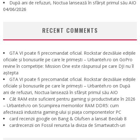
După ani de refuzuri, Noctua lansează în sfârșit primul său AIO
04/06/2026
RECENT COMMENTS
GTA VI poate fi precomandat oficial. Rockstar dezvăluie edițiile
oficiale și bonusurile pe care le primești – Urbanteh.ro
on
GoPro
revine în competiție: Mission One este răspunsul pe care DJI nu îl
aștepta
GTA VI poate fi precomandat oficial. Rockstar dezvăluie edițiile
oficiale și bonusurile pe care le primești – Urbanteh.ro
on
După
ani de refuzuri, Noctua lansează în sfârșit primul său AIO
Cât RAM este suficient pentru gaming și productivitate în 2026
– Urbanteh.ro
on
Scumpirea memoriilor RAM DDR5: cum
afectează industria gaming-ului și piața componentelor PC
card recenzii google
on
Bang & Olufsen a lansat Beolab 8
cardrecenzii
on
Fossil renunta la diviza de Smartwatch-uri