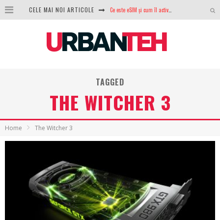
CELE MAI NOI ARTICOLE
Ce este eSIM și cum îl activezi pe telefon? Ghid complet pentru Android și iPhone
100 GB de internet mobil gratuit de la Orange. Fără contract, fără acte și fără obligații
LG lansează televizoarele OLED evo, QNED evo și Micro RGB pentru 2026
După ani de refuzuri, Noctua lansează în sfârșit primul său AIO
TAGGED
GoPro revine în competiție: Mission One este răspunsul pe care DJI nu îl aștepta
THE WITCHER 3
Analiza producției fotovoltaice în România – cât produce un sistem solar pe timp de iarnă?
NVIDIA avertizează: memoria RAM și SSD-urile ar putea deveni și mai scumpe în perioada următoare
Home
The Witcher 3
GTA VI poate fi precomandat oficial. Rockstar dezvăluie edițiile oficiale și bonusurile pe care le primești