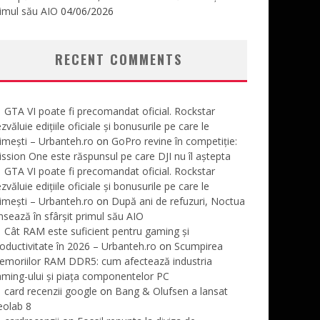
imul său AIO
04/06/2026
RECENT COMMENTS
GTA VI poate fi precomandat oficial. Rockstar
zvăluie edițiile oficiale și bonusurile pe care le
imești – Urbanteh.ro
on
GoPro revine în competiție:
ssion One este răspunsul pe care DJI nu îl aștepta
GTA VI poate fi precomandat oficial. Rockstar
zvăluie edițiile oficiale și bonusurile pe care le
imești – Urbanteh.ro
on
După ani de refuzuri, Noctua
nsează în sfârșit primul său AIO
Cât RAM este suficient pentru gaming și
oductivitate în 2026 – Urbanteh.ro
on
Scumpirea
emoriilor RAM DDR5: cum afectează industria
ming-ului și piața componentelor PC
card recenzii google
on
Bang & Olufsen a lansat
eolab 8