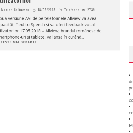
tilizatorilor
Marian Calinescu
18/05/2018
Telefoane
2739
ua versiune AVI de pe telefoanele Allview va avea
pacități Text to Speech și va oferi feedback vocal
ilizatorilor 17.05.2018 – Allview, brandul românesc de
artphone-uri și tablete, va lansa în curând
...
ITESTE MAI DEPARTE...
de
pr
co
co
M