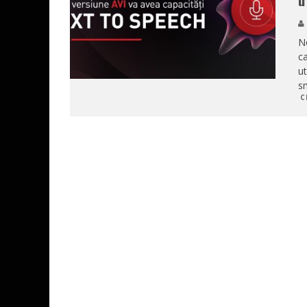
u
No
ca
ut
sm
C