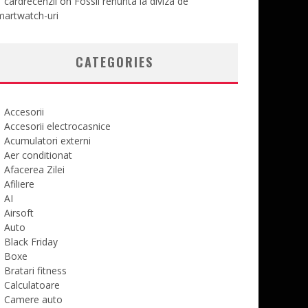
cardrecenzii
on
Fossil renunta la diviza de
martwatch-uri
CATEGORIES
Accesorii
Accesorii electrocasnice
Acumulatori externi
Aer conditionat
Afacerea Zilei
Afiliere
AI
Airsoft
Auto
Black Friday
Boxe
Bratari fitness
Calculatoare
Camere auto