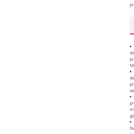
pr
de
pr
Mi
de
pr
la
pr
m
ga
B