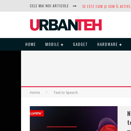
CELE MAI NOI ARTICOLE
DUPĂ ANI DE REFUZURI, NOCTUA
HOME
MOBILE
GADGET
HARDWARE
Home
Text to Speech
N
t