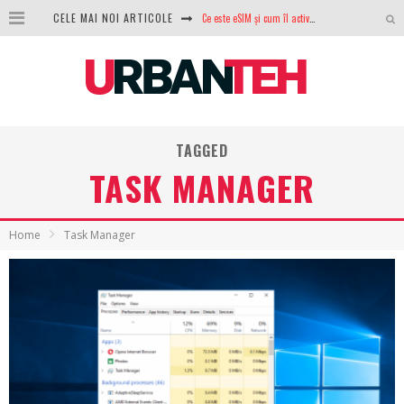
Ce este eSIM și cum îl activezi pe telefon? Ghid complet pentru Android și iPhone
CELE MAI NOI ARTICOLE
100 GB de internet mobil gratuit de la Orange. Fără contract, fără acte și fără obligații
LG lansează televizoarele OLED evo, QNED evo și Micro RGB pentru 2026
După ani de refuzuri, Noctua lansează în sfârșit primul său AIO
TAGGED
GoPro revine în competiție: Mission One este răspunsul pe care DJI nu îl aștepta
TASK MANAGER
Analiza producției fotovoltaice în România – cât produce un sistem solar pe timp de iarnă?
NVIDIA avertizează: memoria RAM și SSD-urile ar putea deveni și mai scumpe în perioada următoare
Home
Task Manager
GTA VI poate fi precomandat oficial. Rockstar dezvăluie edițiile oficiale și bonusurile pe care le primești