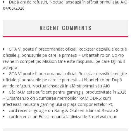
După ani de refuzuri, Noctua lansează în sfârșit primul său AIO
04/06/2026
RECENT COMMENTS
GTA VI poate fi precomandat oficial. Rockstar dezvăluie edițiile
oficiale și bonusurile pe care le primești – Urbanteh.ro
on
GoPro
revine în competiție: Mission One este răspunsul pe care DJI nu îl
aștepta
GTA VI poate fi precomandat oficial. Rockstar dezvăluie edițiile
oficiale și bonusurile pe care le primești – Urbanteh.ro
on
După
ani de refuzuri, Noctua lansează în sfârșit primul său AIO
Cât RAM este suficient pentru gaming și productivitate în 2026
– Urbanteh.ro
on
Scumpirea memoriilor RAM DDR5: cum
afectează industria gaming-ului și piața componentelor PC
card recenzii google
on
Bang & Olufsen a lansat Beolab 8
cardrecenzii
on
Fossil renunta la diviza de Smartwatch-uri