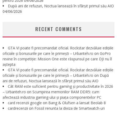
pentru 2026
09/06/2026
După ani de refuzuri, Noctua lansează în sfârșit primul său AIO
04/06/2026
RECENT COMMENTS
GTA VI poate fi precomandat oficial. Rockstar dezvăluie edițiile
oficiale și bonusurile pe care le primești – Urbanteh.ro
on
GoPro
revine în competiție: Mission One este răspunsul pe care DJI nu îl
aștepta
GTA VI poate fi precomandat oficial. Rockstar dezvăluie edițiile
oficiale și bonusurile pe care le primești – Urbanteh.ro
on
După
ani de refuzuri, Noctua lansează în sfârșit primul său AIO
Cât RAM este suficient pentru gaming și productivitate în 2026
– Urbanteh.ro
on
Scumpirea memoriilor RAM DDR5: cum
afectează industria gaming-ului și piața componentelor PC
card recenzii google
on
Bang & Olufsen a lansat Beolab 8
cardrecenzii
on
Fossil renunta la diviza de Smartwatch-uri