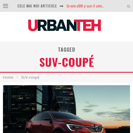
Ce este eSIM și cum îl activezi pe telefon? Ghid complet pentru Android și iPhone
CELE MAI NOI ARTICOLE
100 GB de internet mobil gratuit de la Orange. Fără contract, fără acte și fără obligații
LG lansează televizoarele OLED evo, QNED evo și Micro RGB pentru 2026
După ani de refuzuri, Noctua lansează în sfârșit primul său AIO
TAGGED
GoPro revine în competiție: Mission One este răspunsul pe care DJI nu îl aștepta
SUV-COUPÉ
Analiza producției fotovoltaice în România – cât produce un sistem solar pe timp de iarnă?
NVIDIA avertizează: memoria RAM și SSD-urile ar putea deveni și mai scumpe în perioada următoare
Home
SUV-coupé
GTA VI poate fi precomandat oficial. Rockstar dezvăluie edițiile oficiale și bonusurile pe care le primești