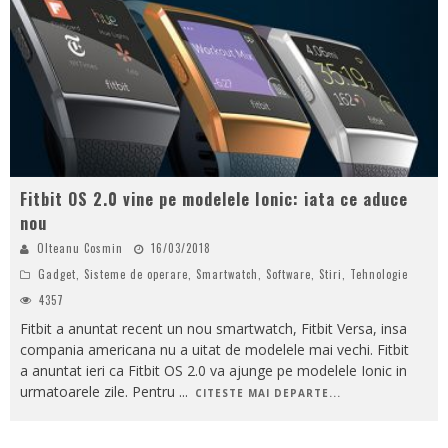
Fitbit OS 2.0 vine pe modelele Ionic: iata ce aduce
nou
Olteanu Cosmin
16/03/2018
Gadget
,
Sisteme de operare
,
Smartwatch
,
Software
,
Stiri
,
Tehnologie
4357
Fitbit a anuntat recent un nou smartwatch, Fitbit Versa, insa
compania americana nu a uitat de modelele mai vechi. Fitbit
a anuntat ieri ca Fitbit OS 2.0 va ajunge pe modelele Ionic in
urmatoarele zile. Pentru
...
CITESTE MAI DEPARTE...