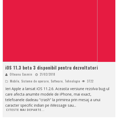
iOS 11.3 beta 3 disponibil pentru dezvoltatori
Olteanu Cosmin
21/02/2018
Mobile
,
Sisteme de operare
,
Software
,
Tehnologie
3722
Ieri Apple a lansat iOS 11.2.6. Aceasta versiune rezolva bug-ul
care afecta anumite modele de iPhone, mai exact,
telefoanele dadeau “crash” la primirea prin mesaj a unui
caracter specific indian pe iMessage sau
...
CITESTE MAI DEPARTE...