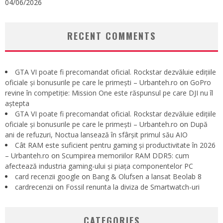
04/06/2026
RECENT COMMENTS
GTA VI poate fi precomandat oficial. Rockstar dezvăluie edițiile
oficiale și bonusurile pe care le primești – Urbanteh.ro
on
GoPro
revine în competiție: Mission One este răspunsul pe care DJI nu îl
aștepta
GTA VI poate fi precomandat oficial. Rockstar dezvăluie edițiile
oficiale și bonusurile pe care le primești – Urbanteh.ro
on
După
ani de refuzuri, Noctua lansează în sfârșit primul său AIO
Cât RAM este suficient pentru gaming și productivitate în 2026
– Urbanteh.ro
on
Scumpirea memoriilor RAM DDR5: cum
afectează industria gaming-ului și piața componentelor PC
card recenzii google
on
Bang & Olufsen a lansat Beolab 8
cardrecenzii
on
Fossil renunta la diviza de Smartwatch-uri
CATEGORIES