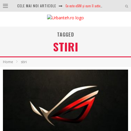
CELE MAI NOI ARTICOLE
Ce este eSIM și cum îl activezi pe telefon? Ghid complet pentru Android și iPhone
100 GB de internet mobil gratuit de la Orange. Fără contract, fără acte și fără obligații
LG lansează televizoarele OLED evo, QNED evo și Micro RGB pentru 2026
TAGGED
STIRI
După ani de refuzuri, Noctua lansează în sfârșit primul său AIO
GoPro revine în competiție: Mission One este răspunsul pe care DJI nu îl aștepta
Home
stiri
Analiza producției fotovoltaice în România – cât produce un sistem solar pe timp de iarnă?
NVIDIA avertizează: memoria RAM și SSD-urile ar putea deveni și mai scumpe în perioada următoare
GTA VI poate fi precomandat oficial. Rockstar dezvăluie edițiile oficiale și bonusurile pe care le primești