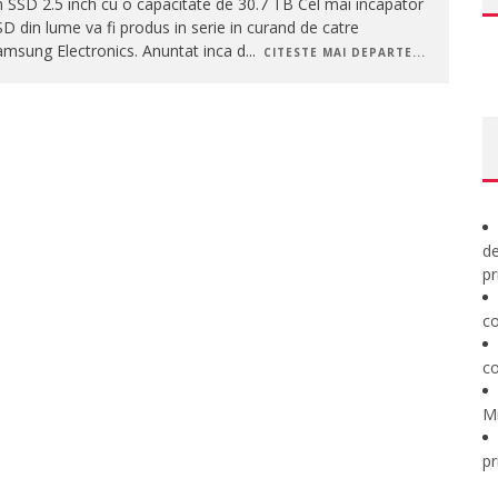
 SSD 2.5 inch cu o capacitate de 30.7 TB Cel mai incapator
D din lume va fi produs in serie in curand de catre
msung Electronics. Anuntat inca d
...
CITESTE MAI DEPARTE...
de
pr
co
co
M
pr