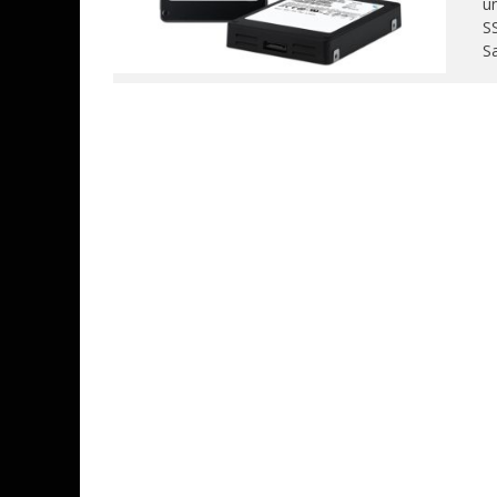
un
SS
Sa