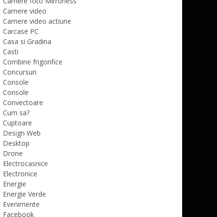
Camere foto Mirrorless
Camere video
Camere video actiune
Carcase PC
Casa si Gradina
Casti
Combine frigorifice
Concursuri
Console
Console
Convectoare
Cum sa?
Cuptoare
Design Web
Desktop
Drone
Electrocasnice
Electronice
Energie
Energie Verde
Evenimente
Facebook