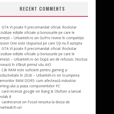
RECENT COMMENTS
GTA VI poate fi precomandat oficial. Rockstar
zvăluie edițiile oficiale și bonusurile pe care le
imești – Urbanteh.ro
on
GoPro revine în competiție:
ssion One este răspunsul pe care DJI nu îl aștepta
GTA VI poate fi precomandat oficial. Rockstar
zvăluie edițiile oficiale și bonusurile pe care le
imești – Urbanteh.ro
on
După ani de refuzuri, Noctua
nsează în sfârșit primul său AIO
Cât RAM este suficient pentru gaming și
oductivitate în 2026 – Urbanteh.ro
on
Scumpirea
emoriilor RAM DDR5: cum afectează industria
ming-ului și piața componentelor PC
card recenzii google
on
Bang & Olufsen a lansat
eolab 8
cardrecenzii
on
Fossil renunta la diviza de
martwatch-uri