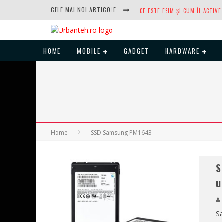
CELE MAI NOI ARTICOLE
HOME
MOBILE
GADGET
HARDWARE
DUPĂ ANI DE REFUZURI, NOCTUA
Home
SSD Samsung PM1643
S
u
S