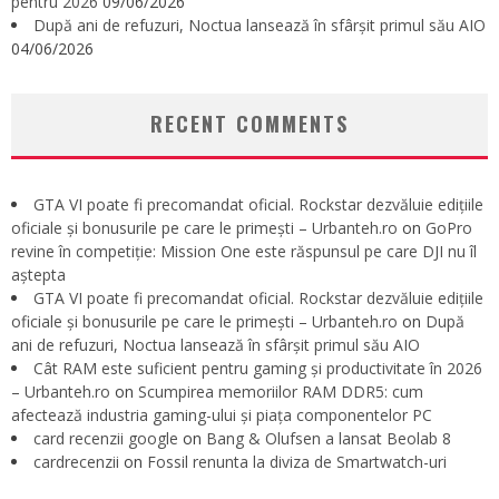
pentru 2026
09/06/2026
După ani de refuzuri, Noctua lansează în sfârșit primul său AIO
04/06/2026
RECENT COMMENTS
GTA VI poate fi precomandat oficial. Rockstar dezvăluie edițiile
oficiale și bonusurile pe care le primești – Urbanteh.ro
on
GoPro
revine în competiție: Mission One este răspunsul pe care DJI nu îl
aștepta
GTA VI poate fi precomandat oficial. Rockstar dezvăluie edițiile
oficiale și bonusurile pe care le primești – Urbanteh.ro
on
După
ani de refuzuri, Noctua lansează în sfârșit primul său AIO
Cât RAM este suficient pentru gaming și productivitate în 2026
– Urbanteh.ro
on
Scumpirea memoriilor RAM DDR5: cum
afectează industria gaming-ului și piața componentelor PC
card recenzii google
on
Bang & Olufsen a lansat Beolab 8
cardrecenzii
on
Fossil renunta la diviza de Smartwatch-uri