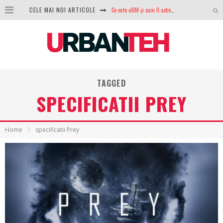
Ce este eSIM și cum îl activezi pe telefon? Ghid complet pentru Android și iPhone
CELE MAI NOI ARTICOLE
100 GB de internet mobil gratuit de la Orange. Fără contract, fără acte și fără obligații
LG lansează televizoarele OLED evo, QNED evo și Micro RGB pentru 2026
După ani de refuzuri, Noctua lansează în sfârșit primul său AIO
TAGGED
GoPro revine în competiție: Mission One este răspunsul pe care DJI nu îl aștepta
SPECIFICATII PREY
Analiza producției fotovoltaice în România – cât produce un sistem solar pe timp de iarnă?
NVIDIA avertizează: memoria RAM și SSD-urile ar putea deveni și mai scumpe în perioada următoare
Home
specificatii Prey
GTA VI poate fi precomandat oficial. Rockstar dezvăluie edițiile oficiale și bonusurile pe care le primești