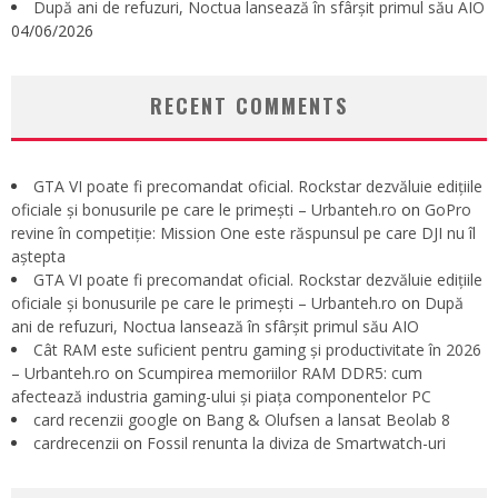
După ani de refuzuri, Noctua lansează în sfârșit primul său AIO
04/06/2026
RECENT COMMENTS
GTA VI poate fi precomandat oficial. Rockstar dezvăluie edițiile
oficiale și bonusurile pe care le primești – Urbanteh.ro
on
GoPro
revine în competiție: Mission One este răspunsul pe care DJI nu îl
aștepta
GTA VI poate fi precomandat oficial. Rockstar dezvăluie edițiile
oficiale și bonusurile pe care le primești – Urbanteh.ro
on
După
ani de refuzuri, Noctua lansează în sfârșit primul său AIO
Cât RAM este suficient pentru gaming și productivitate în 2026
– Urbanteh.ro
on
Scumpirea memoriilor RAM DDR5: cum
afectează industria gaming-ului și piața componentelor PC
card recenzii google
on
Bang & Olufsen a lansat Beolab 8
cardrecenzii
on
Fossil renunta la diviza de Smartwatch-uri