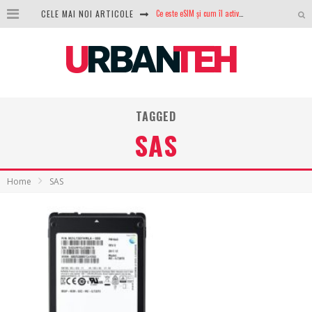
CELE MAI NOI ARTICOLE
100 GB de internet mobil gratuit de la Orange. Fără contract, fără acte și fără obligații
LG lansează televizoarele OLED evo, QNED evo și Micro RGB pentru 2026
După ani de refuzuri, Noctua lansează în sfârșit primul său AIO
GoPro revine în competiție: Mission One este răspunsul pe care DJI nu îl aștepta
TAGGED
Analiza producției fotovoltaice în România – cât produce un sistem solar pe timp de iarnă?
SAS
NVIDIA avertizează: memoria RAM și SSD-urile ar putea deveni și mai scumpe în perioada următoare
GTA VI poate fi precomandat oficial. Rockstar dezvăluie edițiile oficiale și bonusurile pe care le primești
Home
SAS
Ce este eSIM și cum îl activezi pe telefon? Ghid complet pentru Android și iPhone