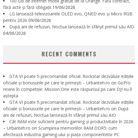
100 GB de internet mobil gratuit de la Orange. Fără contract,
fără acte și fără obligații
19/06/2026
LG lansează televizoarele OLED evo, QNED evo și Micro RGB
pentru 2026
09/06/2026
După ani de refuzuri, Noctua lansează în sfârșit primul său AIO
04/06/2026
RECENT COMMENTS
GTA VI poate fi precomandat oficial. Rockstar dezvăluie edițiile
oficiale și bonusurile pe care le primești – Urbanteh.ro
on
GoPro
revine în competiție: Mission One este răspunsul pe care DJI nu îl
aștepta
GTA VI poate fi precomandat oficial. Rockstar dezvăluie edițiile
oficiale și bonusurile pe care le primești – Urbanteh.ro
on
După
ani de refuzuri, Noctua lansează în sfârșit primul său AIO
Cât RAM este suficient pentru gaming și productivitate în 2026
– Urbanteh.ro
on
Scumpirea memoriilor RAM DDR5: cum
afectează industria gaming-ului și piața componentelor PC