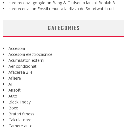
card recenzii google
on
Bang & Olufsen a lansat Beolab 8
cardrecenzii
on
Fossil renunta la diviza de Smartwatch-uri
CATEGORIES
Accesorii
Accesorii electrocasnice
Acumulatori externi
Aer conditionat
Afacerea Zilei
Afiliere
AI
Airsoft
Auto
Black Friday
Boxe
Bratari fitness
Calculatoare
Camere auto