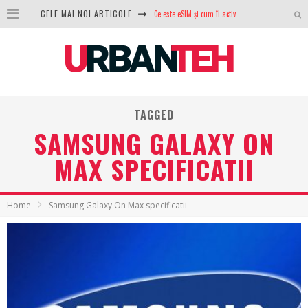
Ce este eSIM și cum îl activezi pe telefon? Ghid complet pentru Android și iPhone
CELE MAI NOI ARTICOLE
100 GB de internet mobil gratuit de la Orange. Fără contract, fără acte și fără obligații
LG lansează televizoarele OLED evo, QNED evo și Micro RGB pentru 2026
După ani de refuzuri, Noctua lansează în sfârșit primul său AIO
TAGGED
GoPro revine în competiție: Mission One este răspunsul pe care DJI nu îl aștepta
SAMSUNG GALAXY ON
Analiza producției fotovoltaice în România – cât produce un sistem solar pe timp de iarnă?
MAX SPECIFICATII
NVIDIA avertizează: memoria RAM și SSD-urile ar putea deveni și mai scumpe în perioada următoare
GTA VI poate fi precomandat oficial. Rockstar dezvăluie edițiile oficiale și bonusurile pe care le primești
Home
Samsung Galaxy On Max specificatii